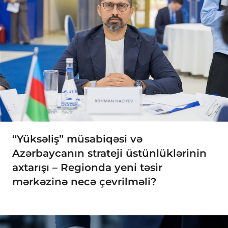
“Yüksəliş” müsabiqəsi və
Azərbaycanın strateji üstünlüklərinin
axtarışı – Regionda yeni təsir
mərkəzinə necə çevrilməli?