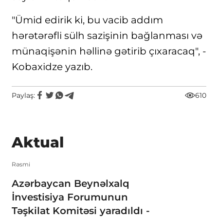
"Ümid edirik ki, bu vacib addım
hərətərəfli sülh sazişinin bağlanması və
münaqişənin həllinə gətirib çıxaracaq", -
Kobaxidze yazıb.
Paylaş:
610
Aktual
Rəsmi
Azərbaycan Beynəlxalq
İnvestisiya Forumunun
Təşkilat Komitəsi yaradıldı -