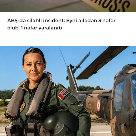
ABŞ-də silahlı insident: Eyni ailədən 3 nəfər
ölüb, 1 nəfər yaralanıb