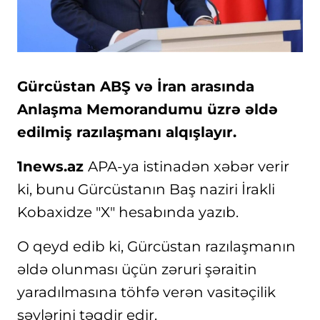
Gürcüstan ABŞ və İran arasında
Anlaşma Memorandumu üzrə əldə
edilmiş razılaşmanı alqışlayır.
1news.az
APA-ya istinadən xəbər verir
ki, bunu Gürcüstanın Baş naziri İrakli
Kobaxidze "X" hesabında yazıb.
O qeyd edib ki, Gürcüstan razılaşmanın
əldə olunması üçün zəruri şəraitin
yaradılmasına töhfə verən vasitəçilik
səylərini təqdir edir.