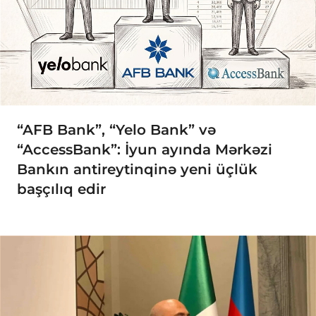
“AFB Bank”, “Yelo Bank” və
“AccessBank”: İyun ayında Mərkəzi
Bankın antireytinqinə yeni üçlük
başçılıq edir