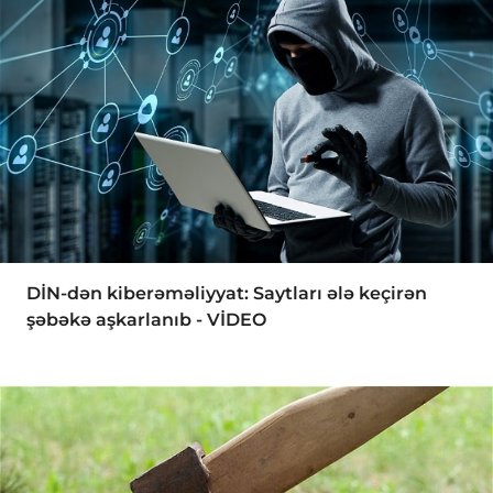
DİN-dən kiberəməliyyat: Saytları ələ keçirən
şəbəkə aşkarlanıb - VİDEO