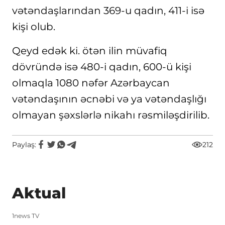
vətəndaşlarından 369-u qadın, 411-i isə
kişi olub.
Qeyd edək ki. ötən ilin müvafiq
dövründə isə 480-i qadın, 600-ü kişi
olmaqla 1080 nəfər Azərbaycan
vətəndaşının əcnəbi və ya vətəndaşlığı
olmayan şəxslərlə nikahı rəsmiləşdirilib.
Paylaş:
212
Aktual
1news TV