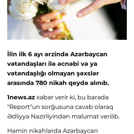
İlin ilk 6 ayı ərzində Azərbaycan
vətəndaşları ilə əcnəbi və ya
vətəndaşlığı olmayan şəxslər
arasında 780 nikah qeydə alınıb.
1news.az
xəbər verir ki, bu barədə
"Report"un sorğusuna cavab olaraq
Ədliyyə Nazirliyindən məlumat verilib.
Həmin nikahlarda Azərbaycan