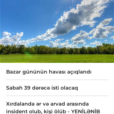
Bazar gününün havası açıqlandı
Sabah 39 dərəcə isti olacaq
Xırdalanda ər və arvad arasında
insident olub, kişi ölüb - YENİLƏNİB