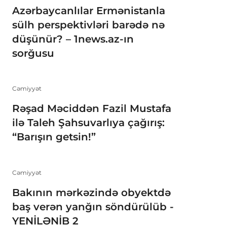
Azərbaycanlılar Ermənistanla
sülh perspektivləri barədə nə
düşünür? – 1news.az-ın
sorğusu
Cəmiyyət
Rəşad Məciddən Fazil Mustafa
ilə Taleh Şahsuvarlıya çağırış:
“Barışın getsin!”
Cəmiyyət
Bakının mərkəzində obyektdə
baş verən yanğın söndürülüb -
YENİLƏNİB 2