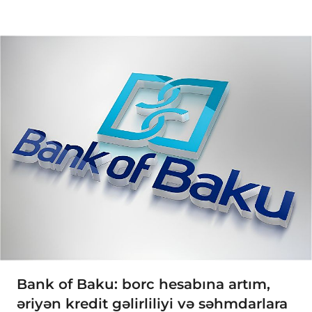
Bank of Baku: borc hesabına artım,
əriyən kredit gəlirliliyi və səhmdarlara