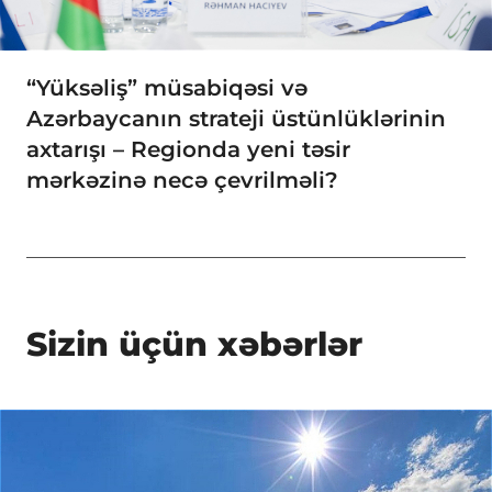
“Yüksəliş” müsabiqəsi və
Azərbaycanın strateji üstünlüklərinin
axtarışı – Regionda yeni təsir
mərkəzinə necə çevrilməli?
Sizin üçün xəbərlər