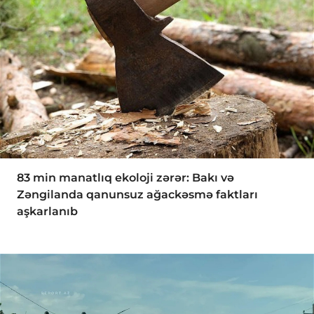
83 min manatlıq ekoloji zərər: Bakı və
Zəngilanda qanunsuz ağackəsmə faktları
aşkarlanıb