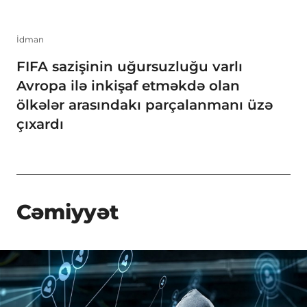
İdman
FIFA sazişinin uğursuzluğu varlı
Avropa ilə inkişaf etməkdə olan
ölkələr arasındakı parçalanmanı üzə
çıxardı
Cəmiyyət