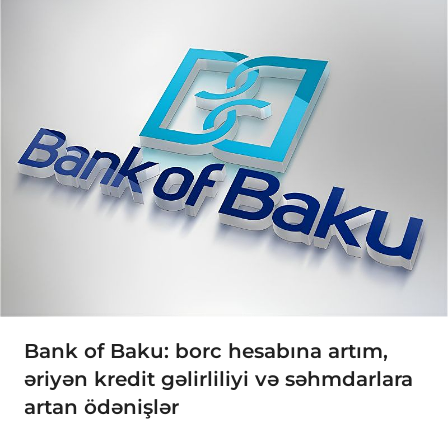
Bank of Baku: borc hesabına artım,
əriyən kredit gəlirliliyi və səhmdarlara
artan ödənişlər