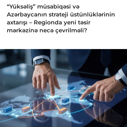
“Yüksəliş” müsabiqəsi və
Azərbaycanın strateji üstünlüklərinin
axtarışı – Regionda yeni təsir
mərkəzinə necə çevrilməli?