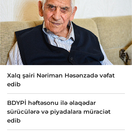
Xalq şairi Nəriman Həsənzadə vəfat
edib
BDYPİ həftəsonu ilə əlaqədar
sürücülərə və piyadalara müraciət
edib