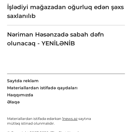
İşlədiyi mağazadan oğurluq edən şəxs
saxlanılıb
Nəriman Həsənzadə sabah dəfn
olunacaq - YENİLƏNİB
Saytda reklam
Materiallardan istifadə qaydaları
Haqqımızda
Əlaqə
Materiallardan istifadə edərkən
1news.az
saytına
mütləq istinad olunmalıdır.