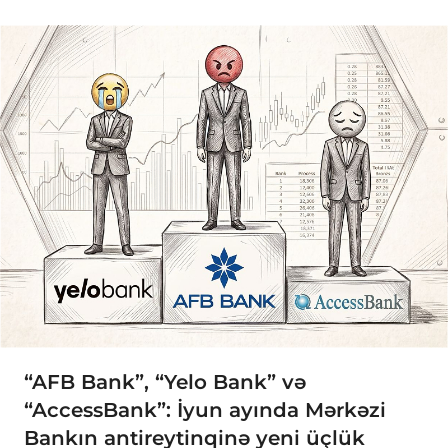
“AFB Bank”, “Yelo Bank” və
“AccessBank”: İyun ayında Mərkəzi
Bankın antireytinqinə yeni üçlük