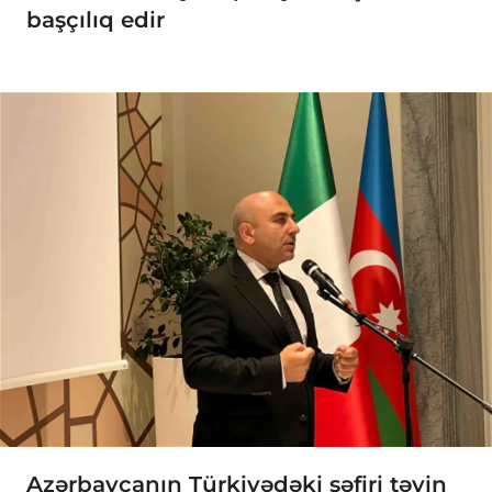
başçılıq edir
Azərbaycanın Türkiyədəki səfiri təyin