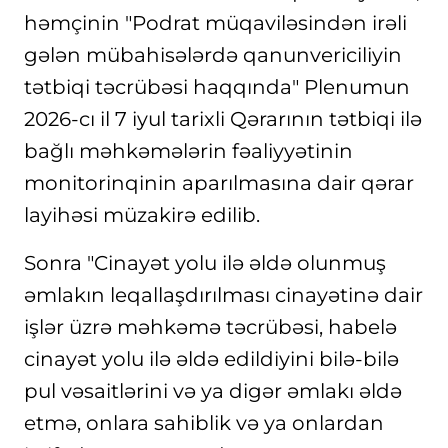
həmçinin "Podrat müqaviləsindən irəli
gələn mübahisələrdə qanunvericiliyin
tətbiqi təcrübəsi haqqında" Plenumun
2026-cı il 7 iyul tarixli Qərarının tətbiqi ilə
bağlı məhkəmələrin fəaliyyətinin
monitorinqinin aparılmasına dair qərar
layihəsi müzakirə edilib.
Sonra "Cinayət yolu ilə əldə olunmuş
əmlakın leqallaşdırılması cinayətinə dair
işlər üzrə məhkəmə təcrübəsi, habelə
cinayət yolu ilə əldə edildiyini bilə-bilə
pul vəsaitlərini və ya digər əmlakı əldə
etmə, onlara sahiblik və ya onlardan