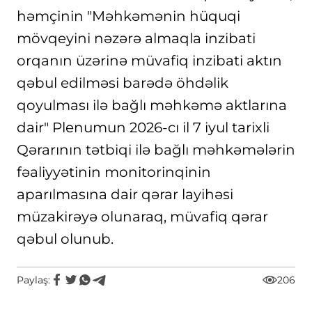
həmçinin "Məhkəmənin hüquqi
mövqeyini nəzərə almaqla inzibati
orqanın üzərinə müvafiq inzibati aktın
qəbul edilməsi barədə öhdəlik
qoyulması ilə bağlı məhkəmə aktlarına
dair" Plenumun 2026-cı il 7 iyul tarixli
Qərarının tətbiqi ilə bağlı məhkəmələrin
fəaliyyətinin monitorinqinin
aparılmasına dair qərar layihəsi
müzakirəyə olunaraq, müvafiq qərar
qəbul olunub.
Paylaş:
206