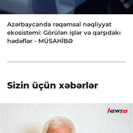
Azərbaycanda rəqəmsal nəqliyyat
ekosistemi: Görülən işlər və qarşıdakı
hədəflər - MÜSAHİBƏ
Sizin üçün xəbərlər