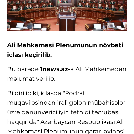
Ali Məhkəməsi Plenumunun növbəti
iclası keçirilib.
Bu barədə
1news.az
-a Ali Məhkəmədən
məlumat verilib.
Bildirilib ki, iclasda "Podrat
müqaviləsindən irəli gələn mübahisələr
üzrə qanunvericiliyin tətbiqi təcrübəsi
haqqında" Azərbaycan Respublikası Ali
Məhkəməsi Plenumunun qərar layihəsi,