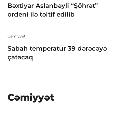
Bəxtiyar Aslanbəyli “Şöhrət”
ordeni ilə təltif edilib
Cəmiyyət
Sabah temperatur 39 dərəcəyə
çatacaq
Cəmiyyət