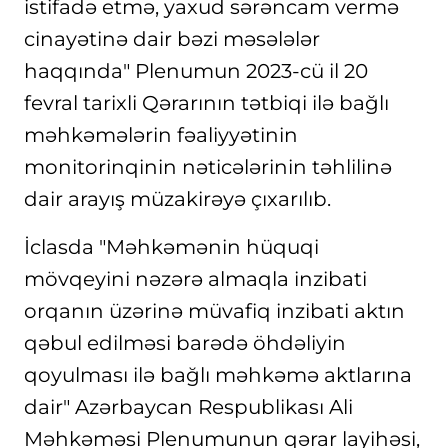
istifadə etmə, yaxud sərəncam vermə
cinayətinə dair bəzi məsələlər
haqqında" Plenumun 2023-cü il 20
fevral tarixli Qərarının tətbiqi ilə bağlı
məhkəmələrin fəaliyyətinin
monitorinqinin nəticələrinin təhlilinə
dair arayış müzakirəyə çıxarılıb.
İclasda "Məhkəmənin hüquqi
mövqeyini nəzərə almaqla inzibati
orqanın üzərinə müvafiq inzibati aktın
qəbul edilməsi barədə öhdəliyin
qoyulması ilə bağlı məhkəmə aktlarına
dair" Azərbaycan Respublikası Ali
Məhkəməsi Plenumunun qərar layihəsi,