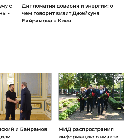
чу с
Дипломатия доверия и энергии: о
ны -
чем говорит визит Джейхуна
Байрамова в Киев
нский и Байрамов
МИД распространил
дили
информацию о визите