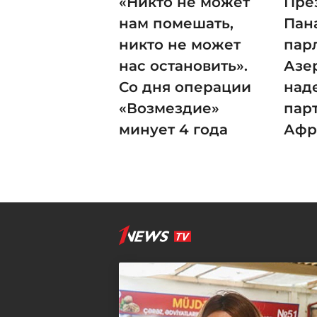
«Никто не может
Пре
нам помешать,
Пан
никто не может
пар
нас остановить».
Азе
Со дня операции
над
«Возмездие»
пар
минует 4 года
Афр