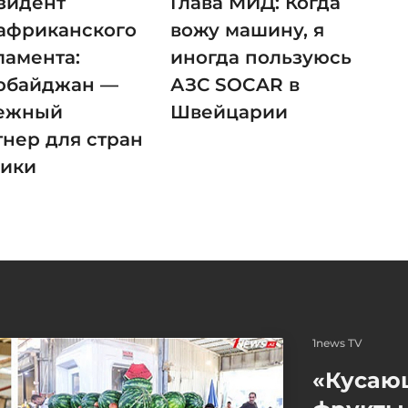
зидент
Глава МИД: Когда
африканского
вожу машину, я
ламента:
иногда пользуюсь
рбайджан —
АЗС SOCAR в
ежный
Швейцарии
тнер для стран
ики
1news TV
«Кусаю