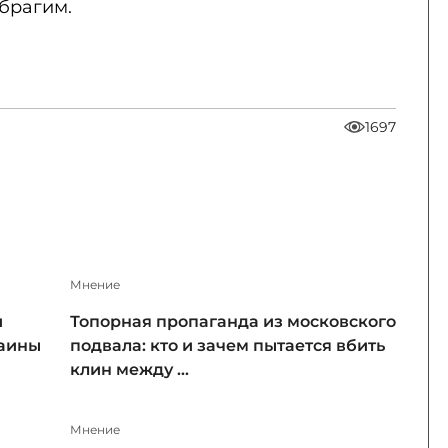
брагим.
1697
Мнение
и
Топорная пропаганда из московского
раины
подвала: кто и зачем пытается вбить
клин между ...
Мнение