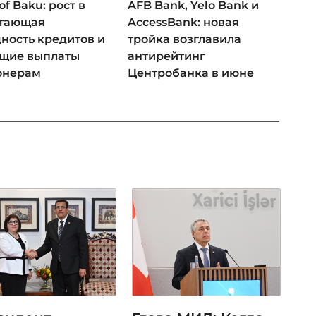
of Baku: рост в
AFB Bank, Yelo Bank и
 тающая
AccessBank: новая
ность кредитов и
тройка возглавила
ущие выплаты
антирейтинг
онерам
Центробанка в июне