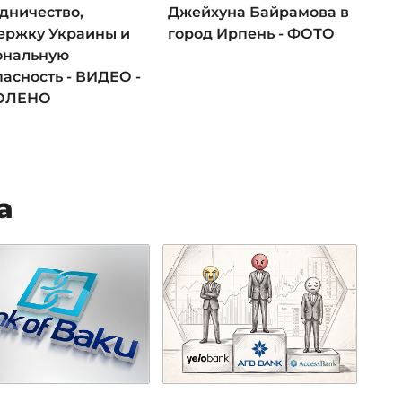
дничество,
Джейхуна Байрамова в
ержку Украины и
город Ирпень - ФОТО
ональную
асность - ВИДЕО -
ОЛЕНО
а