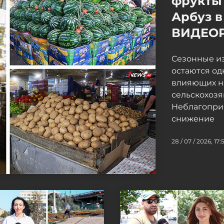
фрукты 
Арбуз в
ВИДЕО
Сезонные и
остаются од
влияющих н
сельскохоз
Неблагопри
снижение
28 / 07 / 2026, 17: