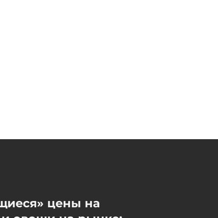
Из-за наплыва мигрантов в
Сеуте погибли свыше 100
человек
06 / 08 / 2026, 19:03
Азербайджанская тиктокер
приговорена к 10 годам и 3
месяцам лишения свободы
- ФОТО
06 / 08 / 2026, 18:45
В Баку наказали водителя,
высадившего на полпути
беременную пассажирку
06 / 08 / 2026, 18:30
щиеся» цены на
Азербайджанские