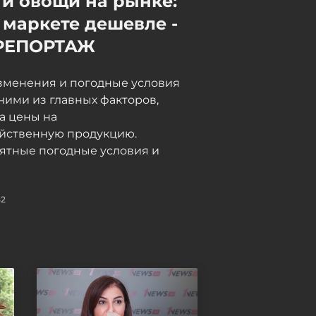
и овощи на рынке:
дальнобойщики в Грузии
 маркете дешевле -
неделями не могут пройти
таможню, в МИД направлен
РЕПОРТАЖ
запрос - ФОТО -
ОБНОВЛЕНО
зменения и погодные условия
06 / 08 / 2026, 18:15
ними из главных факторов,
а цены на
яйственную продукцию.
ятные погодные условия и
52