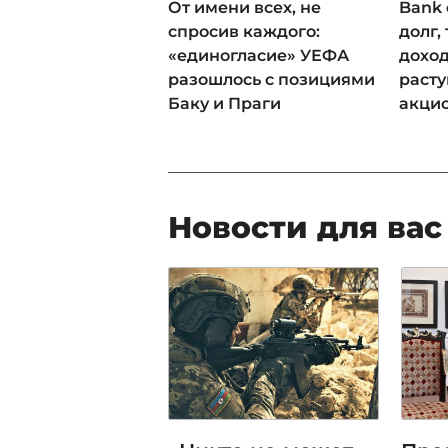
От имени всех, не
Bank 
спросив каждого:
долг,
«единогласие» УЕФА
доход
разошлось с позициями
раст
Баку и Праги
акци
Новости для вас