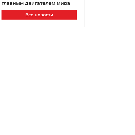
главным двигателем мира
на Южном Кавказе
Все новости
Сегодня, 11:13
Она дарила жизнь и
знания: к 100-летию Назии
Шамсадинской
Сегодня, 11:00
Пашинян поздравил
народы Азербайджана и
Армении по случаю
годовщины
Вашингтонского саммита
Сегодня, 10:52
На двух НПЗ в России
вспыхнули пожары после