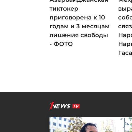
тиктокер
выр
приговорена к 10
соб
годам и 3 месяцам
свя
лишения свободы
Нар
- ФОТО
Нар
Гас