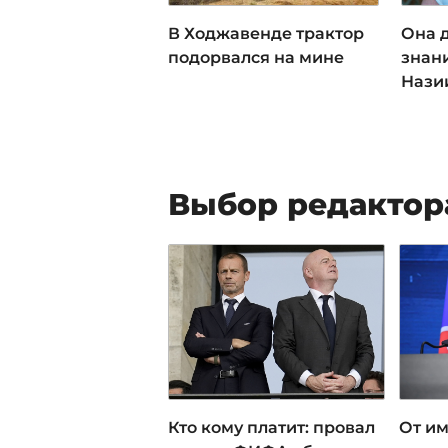
В Ходжавенде трактор
Она 
подорвался на мине
знани
Нази
Выбор редактор
Кто кому платит: провал
От им