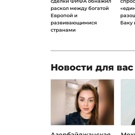
сделки ФИФА обнажил
спрос
раскол между богатой
«еди
Европой и
разош
развивающимися
Баку 
странами
Новости для вас
Азербайджанская
Мех