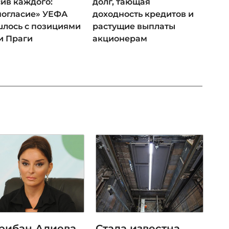
ив каждого:
долг, тающая
ногласие» УЕФА
доходность кредитов и
лось с позициями
растущие выплаты
и Праги
акционерам
рибан Алиева
Стала известна