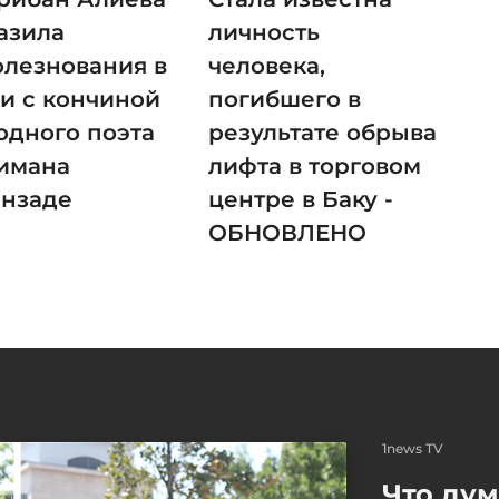
азила
личность
олезнования в
человека,
зи с кончиной
погибшего в
одного поэта
результате обрыва
имана
лифта в торговом
анзаде
центре в Баку -
ОБНОВЛЕНО
1news TV
Что ду