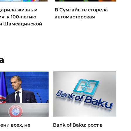
дарила жизнь и
В Сумгайыте сгорела
я: к 100-летию
автомастерская
и Шамсадинской
а
ени всех, не
Bank of Baku: рост в