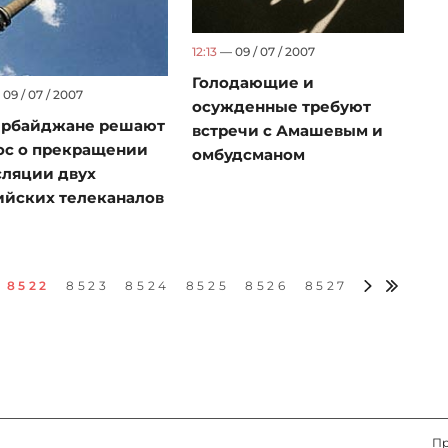
12:13
— 09 / 07 / 2007
Голодающие и
09 / 07 / 2007
осужденные требуют
ербайджане решают
встречи с Амашевым и
ос о прекращении
омбудсманом
сляции двух
ийских телеканалов
8522
8523
8524
8525
8526
8527
Пр