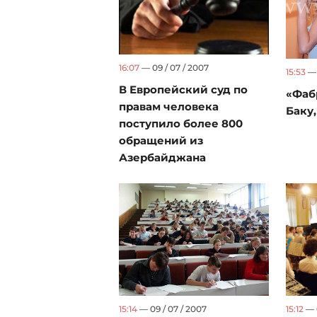
16:07
— 09 / 07 / 2007
15:53
— 
В Европейский суд по
«Фаб
правам человека
Баку,
поступило более 800
обращений из
Азербайджана
15:14
— 09 / 07 / 2007
15:12
— 0