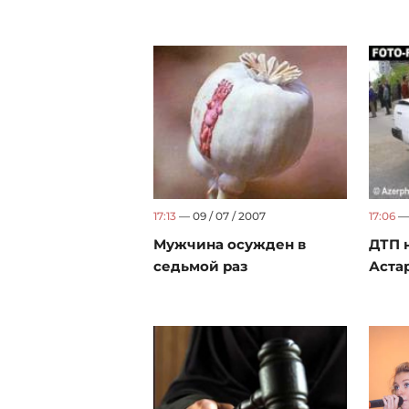
17:13
— 09 / 07 / 2007
17:06
— 
Мужчина осужден в
ДТП н
седьмой раз
Аста