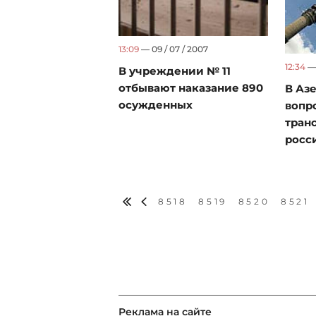
13:09
— 09 / 07 / 2007
12:34
— 
В учреждении № 11
отбывают наказание 890
В Аз
осужденных
вопр
тран
росс
8518
8519
8520
8521
Реклама на сайте