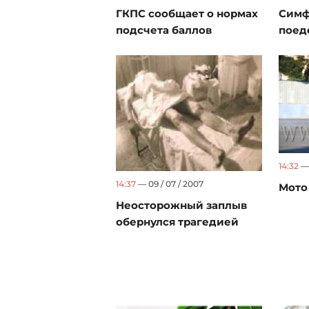
ГКПС сообщает о нормах
Симф
подсчета баллов
поед
14:32
— 
14:37
— 09 / 07 / 2007
Мото
Неосторожный заплыв
обернулся трагедией