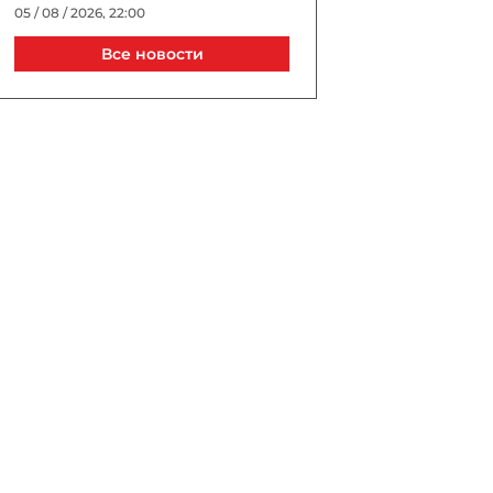
05 / 08 / 2026, 22:00
Все новости
Джиджи Хадид и Брэдли
Купер тайно поженились в
Нью-Йорке?
05 / 08 / 2026, 21:40
Выборы президента УЕФА
пройдут в Астане в 2027
году
05 / 08 / 2026, 21:20
Трагедия в известном ТЦ
Баку: сотрудник погиб, упав
в шахту лифта
05 / 08 / 2026, 20:40
В Турции спустя 10 лет