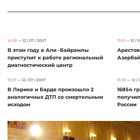
14:05
— 12 / 07 / 2007
13:51
— 12 / 0
В этом году в Али -Байрамлы
Аресто
приступит к работе региональный
Азербай
диагностический центр
13:37
— 12 / 07 / 2007
13:30
— 12 / 
В Лерике и Барде произошло 2
16854 г
аналогичных ДТП со смертельным
получил
исходом
России