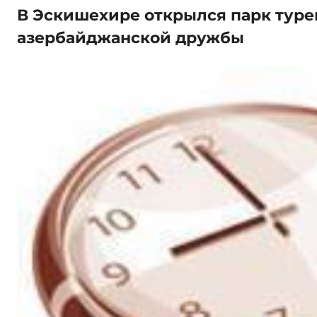
В Эскишехире открылся парк туре
азербайджанской дружбы