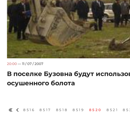
20:00
— 11 / 07 / 2007
В поселке Бузовна будут использ
осушенного болота
8516
8517
8518
8519
8520
8521
85