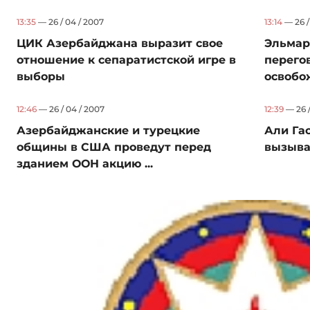
13:35
— 26 / 04 / 2007
13:14
— 26 /
ЦИК Азербайджана выразит свое
Эльмар
отношение к сепаратистской игре в
перего
выборы
освобож
12:46
— 26 / 04 / 2007
12:39
— 26 /
Азербайджанские и турецкие
Али Га
общины в США проведут перед
вызыва
зданием ООН акцию ...