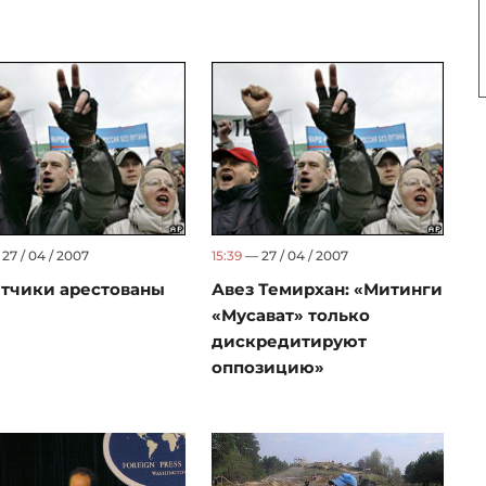
27 / 04 / 2007
15:39
— 27 / 04 / 2007
тчики арестованы
Авез Темирхан: «Митинги
«Мусават» только
дискредитируют
оппозицию»