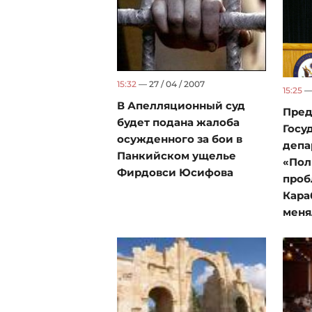
15:32
— 27 / 04 / 2007
15:25
— 
В Апелляционный суд
Пред
будет подана жалоба
Госу
осужденного за бои в
депа
Панкийском ущелье
«Пол
Фирдовси Юсифова
проб
Кара
меня