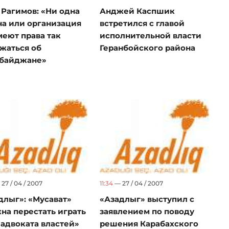
 Рагимов: «Ни одна
Анджей Каспшик
на или организация
встретился с главой
меют права так
исполнительной власти
жаться об
Геранбойского района
байджане»
27 / 04 / 2007
11:34
— 27 / 04 / 2007
длыг»: «Мусават»
«Азадлыг» выступил с
на перестать играть
заявлением по поводу
 адвоката властей»
решения Карабахского