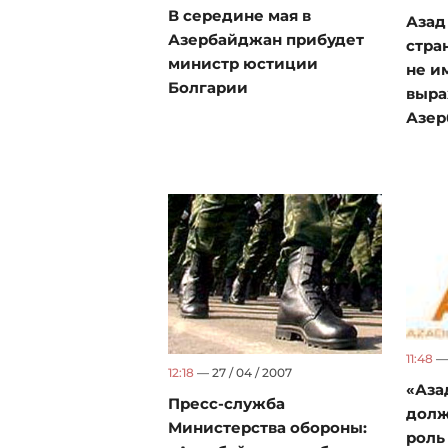
В середине мая в
Азад
Азербайджан прибудет
стра
министр юстиции
не и
Болгарии
выра
Азер
11:48
— 
12:18
— 27 / 04 / 2007
«Аза
Пресс-служба
долж
Министерства обороны:
роль