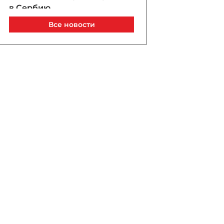
в Сербию
07 / 08 / 2026, 21:40
Все новости
Анар Байрамов уволил
замдиректора Yeni Klinika
07 / 08 / 2026, 21:20
В Лачине вспыхнул пожар
рядом с жилыми домами
07 / 08 / 2026, 21:00
В Бейлагане подросток
утонул в канале
07 / 08 / 2026, 20:33
Турецкий сухогруз
атакован дроном у порта
Новороссийск