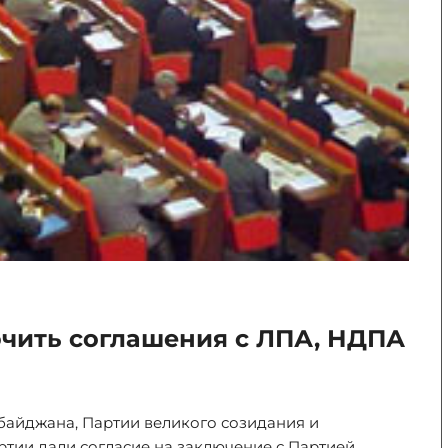
ючить соглашения с ЛПА, НДПА
айджана, Партии великого созидания и
тии дали согласие на заключение с Партией