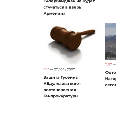
«Азербайджан не будет
стучаться в дверь
Армении»
11:07
— 
11:14
— 27 / 04 / 2007
Фото
Защита Гусейна
Наго
Абдуллаева ждет
сегод
постановления
Генпрокуратуры