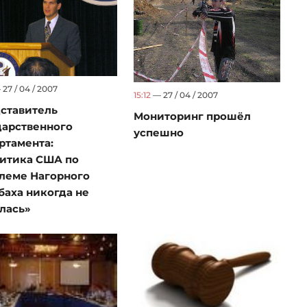
27 / 04 / 2007
15:12
— 27 / 04 / 2007
ставитель
Мониторинг прошёл
дарственного
успешно
ртамента:
итика США по
леме Нагорного
баха никогда не
лась»