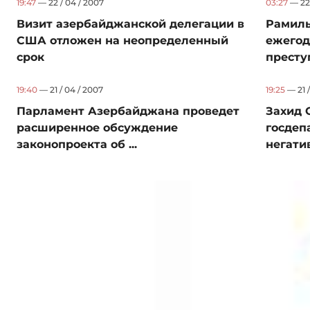
19:47
— 22 / 04 / 2007
03:27
— 22 
Визит азербайджанской делегации в
Рамиль
США отложен на неопределенный
ежегод
срок
престу
19:40
— 21 / 04 / 2007
19:25
— 21 /
Парламент Азербайджана проведет
Захид 
расширенное обсуждение
госдеп
законопроекта об ...
негатив