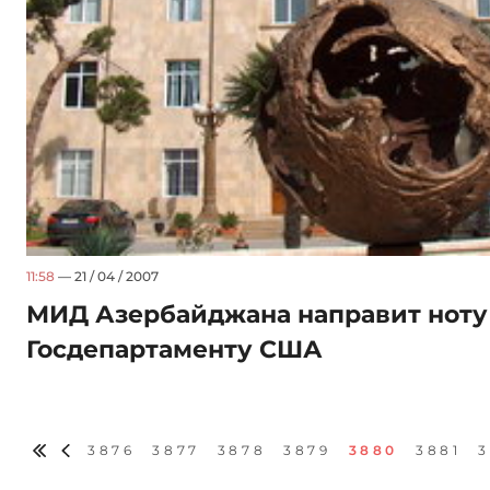
11:58
— 21 / 04 / 2007
МИД Азербайджана направит ноту
Госдепартаменту США
3876
3877
3878
3879
3880
3881