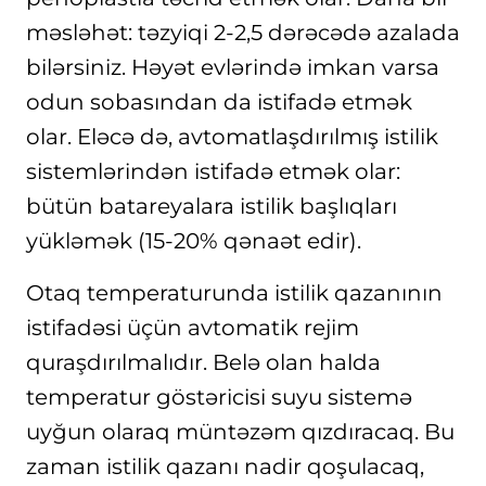
məsləhət: təzyiqi 2-2,5 dərəcədə azalada
bilərsiniz. Həyət evlərində imkan varsa
odun sobasından da istifadə etmək
olar. Eləcə də, avtomatlaşdırılmış istilik
sistemlərindən istifadə etmək olar:
bütün batareyalara istilik başlıqları
yükləmək (15-20% qənaət edir).
Otaq temperaturunda istilik qazanının
istifadəsi üçün avtomatik rejim
quraşdırılmalıdır. Belə olan halda
temperatur göstəricisi suyu sistemə
uyğun olaraq müntəzəm qızdıracaq. Bu
zaman istilik qazanı nadir qoşulacaq,