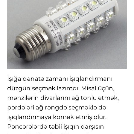
İşığa qənatə zamanı işıqlandırmanı
düzgün seçmək lazımdı. Misal üçün,
mənzilərin divarlarını ağ tonlu etmək,
pərdələri ağ rəngdə seçməklə də
işıqlandırmaya kömək etmiş olur.
Pəncərələrdə təbii işıqın qarşısını