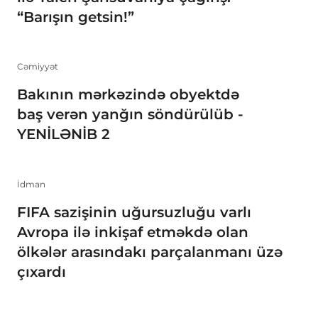
“Barışın getsin!”
Cəmiyyət
Bakının mərkəzində obyektdə
baş verən yanğın söndürülüb -
YENİLƏNİB 2
İdman
FIFA sazişinin uğursuzluğu varlı
Avropa ilə inkişaf etməkdə olan
ölkələr arasındakı parçalanmanı üzə
çıxardı