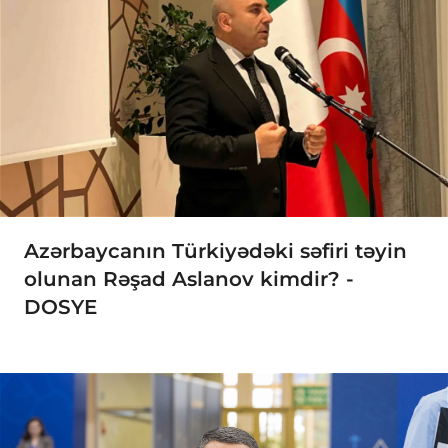
Azərbaycanın Türkiyədəki səfiri təyin
olunan Rəşad Aslanov kimdir? -
DOSYE