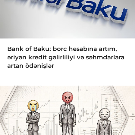
Bank of Baku: borc hesabına artım,
əriyən kredit gəlirliliyi və səhmdarlara
artan ödənişlər