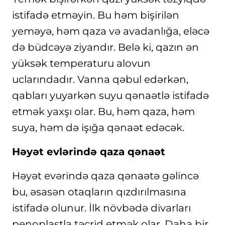
istifadə etməyin. Bu həm bişirilən
yeməyə, həm qaza və avadanlığa, eləcə
də büdcəyə ziyandır. Belə ki, qazın ən
yüksək temperaturu alovun
uclarındadır. Vanna qəbul edərkən,
qabları yuyarkən suyu qənaətlə istifadə
etmək yaxşı olar. Bu, həm qaza, həm
suya, həm də işığa qənaət edəcək.
Həyət evlərində qaza qənaət
Həyət evərində qaza qənaətə gəlincə
bu, əsasən otaqların qızdırılmasına
istifadə olunur. İlk növbədə divarları
penoplastla təcrid etmək olar. Daha bir