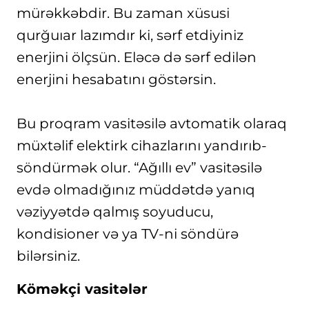
mürəkkəbdir. Bu zaman xüsusi
qurğuıar lazımdır ki, sərf etdiyiniz
enerjini ölçsün. Eləcə də sərf edilən
enerjini hesabatını göstərsin.
Bu proqram vasitəsilə avtomatik olaraq
müxtəlif elektirk cihazlarını yandırıb-
söndürmək olur. “Ağıllı ev” vasitəsilə
evdə olmadığınız müddətdə yanıq
vəziyyətdə qalmış soyuducu,
kondisioner və ya TV-ni söndürə
bilərsiniz.
Köməkçi vasitələr