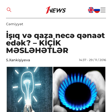
Cəmiyyət
İşıq və qaza necə qənaət
edək? – KİÇİK
MƏSLƏHƏTLƏR
S.Xankişiyeva
14:37 - 29 / 11 / 2016