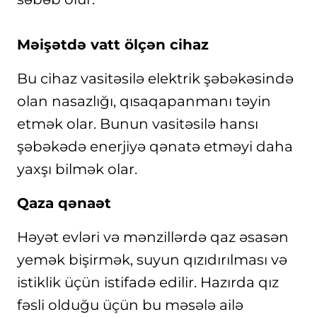
Məişətdə vatt ölçən cihaz
Bu cihaz vasitəsilə elektrik şəbəkəsində
olan nasazlığı, qısaqapanmanı təyin
etmək olar. Bunun vasitəsilə hansı
şəbəkədə enerjiyə qənatə etməyi daha
yaxşı bilmək olar.
Qaza qənaət
Həyət evləri və mənzillərdə qaz əsasən
yemək bişirmək, suyun qızıdırılması və
istiklik üçün istifadə edilir. Hazırda qız
fəsli olduğu üçün bu məsələ ailə