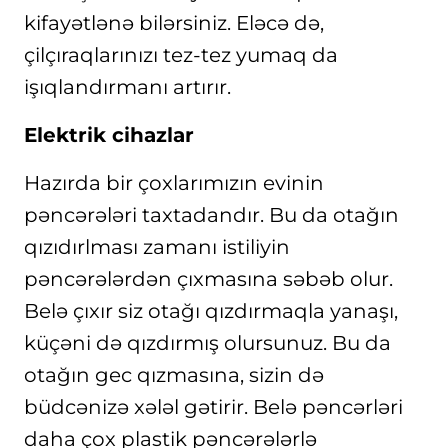
kifayətlənə bilərsiniz. Eləcə də,
çilçıraqlarınızı tez-tez yumaq da
işıqlandırmanı artırır.
Elektrik cihazlar
Hazırda bir çoxlarımızın evinin
pəncərələri taxtadandır. Bu da otağın
qızıdırlması zamanı istiliyin
pəncərələrdən çıxmasına səbəb olur.
Belə çıxır siz otağı qızdırmaqla yanaşı,
küçəni də qızdırmış olursunuz. Bu da
otağın gec qızmasına, sizin də
büdcənizə xələl gətirir. Belə pəncərləri
daha çox plastik pəncərələrlə