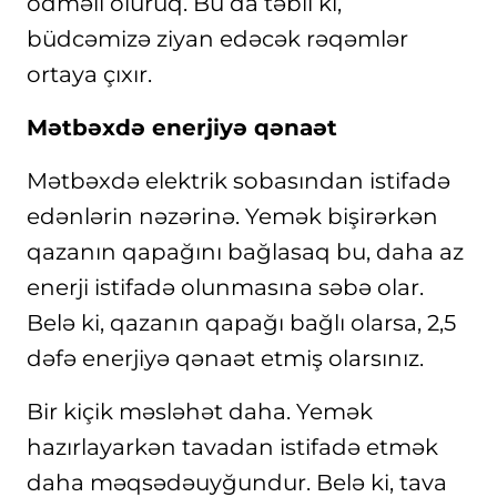
ödməli oluruq. Bu da təbii ki,
büdcəmizə ziyan edəcək rəqəmlər
ortaya çıxır.
Mətbəxdə enerjiyə qənaət
Mətbəxdə elektrik sobasından istifadə
edənlərin nəzərinə. Yemək bişirərkən
qazanın qapağını bağlasaq bu, daha az
enerji istifadə olunmasına səbə olar.
Belə ki, qazanın qapağı bağlı olarsa, 2,5
dəfə enerjiyə qənaət etmiş olarsınız.
Bir kiçik məsləhət daha. Yemək
hazırlayarkən tavadan istifadə etmək
daha məqsədəuyğundur. Belə ki, tava