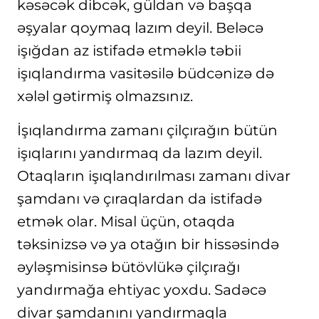
kəsəcək dibcək, güldan və başqa
əşyalar qoymaq lazım deyil. Beləcə
işığdan az istifadə etməklə təbii
işıqlandırma vasitəsilə büdcənizə də
xələl gətirmiş olmazsınız.
İşıqlandırma zamanı çilçırağın bütün
işıqlarını yandırmaq da lazım deyil.
Otaqların işıqlandırılması zamanı divar
şamdanı və çıraqlardan da istifadə
etmək olar. Misal üçün, otaqda
təksinizsə və ya otağın bir hissəsində
əyləşmisinsə bütövlükə çilçırağı
yandırmağa ehtiyac yoxdu. Sadəcə
divar şamdanını yandırmaqla