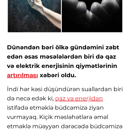
Dünəndən bəri ölkə gündəmini zəbt
edən əsas məsələlərdən biri də qaz
və elektrik enerjisinin qiymətlərinin
artırılması
xəbəri oldu.
İndi hər kəsi düşündürən suallardan biri
də necə edək ki,
qaz və enerjidən
istifadə etməklə büdcəmizə ziyan
vurmayaq. Kiçik məsləhətlərə əməl
etməklə müəyyən dərəcədə büdcəmizə