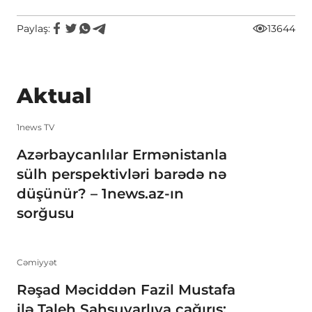
Paylaş:
13644
Aktual
1news TV
Azərbaycanlılar Ermənistanla
sülh perspektivləri barədə nə
düşünür? – 1news.az-ın
sorğusu
Cəmiyyət
Rəşad Məciddən Fazil Mustafa
ilə Taleh Şahsuvarlıya çağırış: