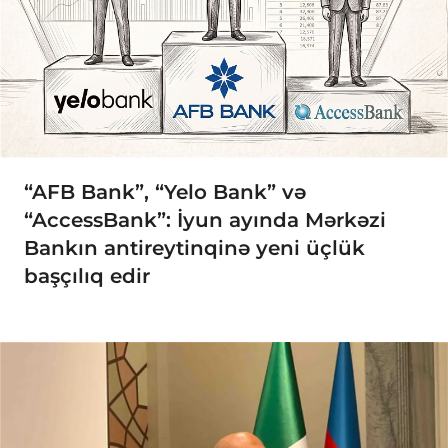
“AFB Bank”, “Yelo Bank” və
“AccessBank”: İyun ayında Mərkəzi
Bankın antireytinqinə yeni üçlük
başçılıq edir