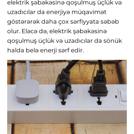
elektrik şəbəkəsinə qoşulmuş üçlük və
uzadıcılar da enerjiyə müqavimət
göstərərək daha çox sərfiyyata səbəb
olur. Eləcə də, elektrik şəbəkəsinə
qoşulmuş üçlük və uzadıcılar da sönük
halda belə enerji sərf edir.