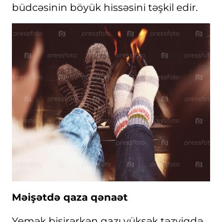
büdcəsinin böyük hissəsini təşkil edir.
Məişətdə qaza qənaət
Yemək bişirərkən qazı yüksək təzyiqdə