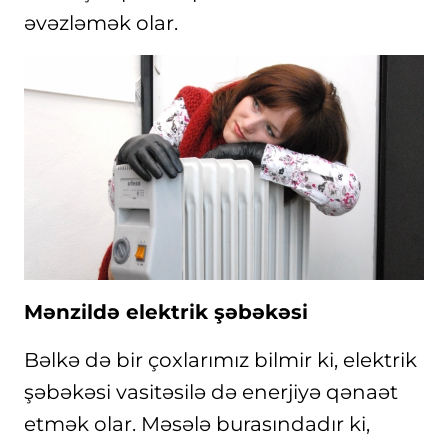
əvəzləmək olar.
Mənzildə elektrik şəbəkəsi
Bəlkə də bir çoxlarımız bilmir ki, elektrik
şəbəkəsi vasitəsilə də enerjiyə qənaət
etmək olar. Məsələ burasındadır ki,