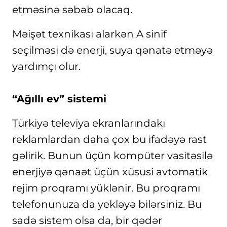
etməsinə səbəb olacaq.
Məişət texnikası alarkən A sinif
seçilməsi də enerji, suya qənatə etməyə
yardımçı olur.
“Ağıllı ev” sistemi
Türkiyə televiya ekranlarındakı
reklamlardan daha çox bu ifadəyə rast
gəlirik. Bunun üçün kompüter vasitəsilə
enerjiyə qənaət üçün xüsusi avtomatik
rejim proqramı yüklənir. Bu proqramı
telefonunuza da yekləyə bilərsiniz. Bu
sadə sistem olsa da, bir qədər