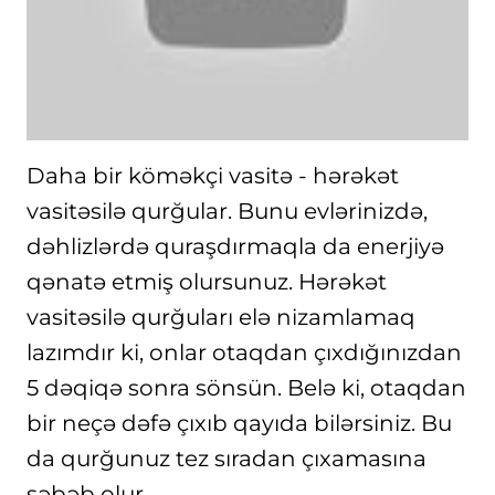
Daha bir köməkçi vasitə - hərəkət
vasitəsilə qurğular. Bunu evlərinizdə,
dəhlizlərdə quraşdırmaqla da enerjiyə
qənatə etmiş olursunuz. Hərəkət
vasitəsilə qurğuları elə nizamlamaq
lazımdır ki, onlar otaqdan çıxdığınızdan
5 dəqiqə sonra sönsün. Belə ki, otaqdan
bir neçə dəfə çıxıb qayıda bilərsiniz. Bu
da qurğunuz tez sıradan çıxamasına
səbəb olur.