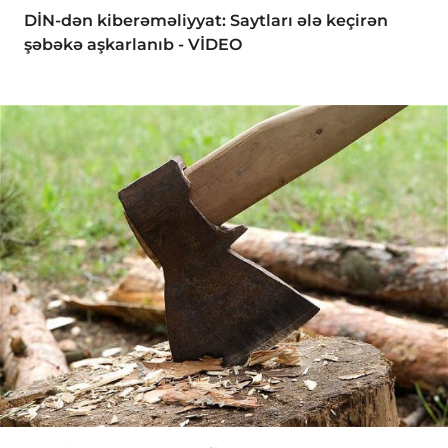
DİN-dən kiberəməliyyat: Saytları ələ keçirən
şəbəkə aşkarlanıb - VİDEO