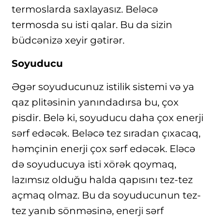
termoslarda saxlayasız. Beləcə
termosda su isti qalar. Bu da sizin
büdcənizə xeyir gətirər.
Soyuducu
Əgər soyuducunuz istilik sistemi və ya
qaz plitəsinin yanındadırsa bu, çox
pisdir. Belə ki, soyuducu daha çox enerji
sərf edəcək. Beləcə tez sıradan çıxacaq,
həmçinin enerji çox sərf edəcək. Eləcə
də soyuducuya isti xörək qoymaq,
lazımsız olduğu halda qapısını tez-tez
açmaq olmaz. Bu da soyuducunun tez-
tez yanıb sönməsinə, enerji sərf