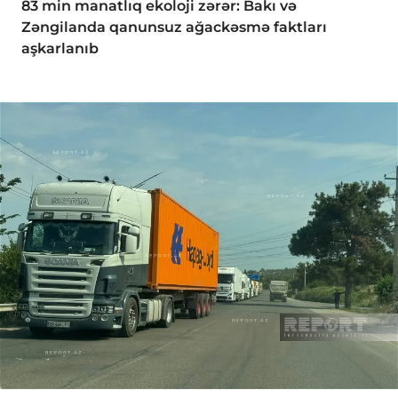
83 min manatlıq ekoloji zərər: Bakı və
Zəngilanda qanunsuz ağackəsmə faktları
aşkarlanıb