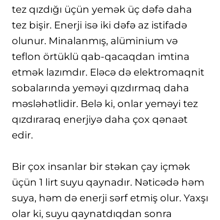
tez qızdığı üçün yemək üç dəfə daha
tez bişir. Enerji isə iki dəfə az istifadə
olunur. Minalanmış, alüminium və
teflon örtüklü qab-qacaqdan imtina
etmək lazımdır. Eləcə də elektromaqnit
sobalarında yeməyi qızdırmaq daha
məsləhətlidir. Belə ki, onlar yeməyi tez
qızdıraraq enerjiyə daha çox qənaət
edir.
Bir çox insanlar bir stəkan çay içmək
üçün 1 lirt suyu qaynadır. Nəticədə həm
suya, həm də enerji sərf etmiş olur. Yaxşı
olar ki, suyu qaynatdıqdan sonra