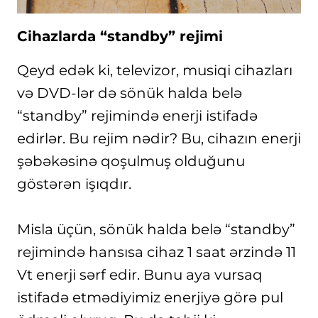
Cihazlarda “standby” rejimi
Qeyd edək ki, televizor, musiqi cihazları
və DVD-lər də sönük halda belə
“standby” rejimində enerji istifadə
edirlər. Bu rejim nədir? Bu, cihazın enerji
şəbəkəsinə qoşulmuş olduğunu
göstərən işıqdır.
Misla üçün, sönük halda belə “standby”
rejimində hansısa cihaz 1 saat ərzində 11
Vt enerji sərf edir. Bunu aya vursaq
istifadə etmədiyimiz enerjiyə görə pul