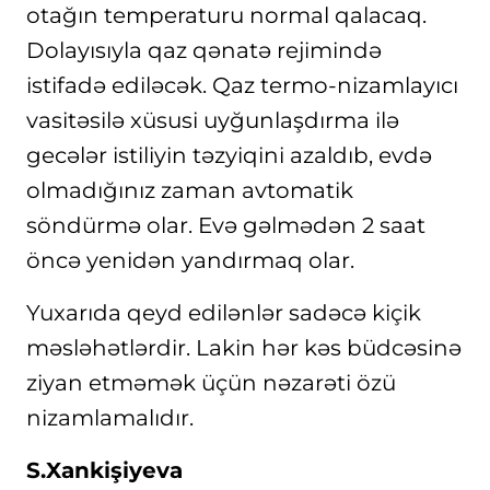
otağın temperaturu normal qalacaq.
Dolayısıyla qaz qənatə rejimində
istifadə ediləcək. Qaz termo-nizamlayıcı
vasitəsilə xüsusi uyğunlaşdırma ilə
gecələr istiliyin təzyiqini azaldıb, evdə
olmadığınız zaman avtomatik
söndürmə olar. Evə gəlmədən 2 saat
öncə yenidən yandırmaq olar.
Yuxarıda qeyd edilənlər sadəcə kiçik
məsləhətlərdir. Lakin hər kəs büdcəsinə
ziyan etməmək üçün nəzarəti özü
nizamlamalıdır.
S.Xankişiyeva