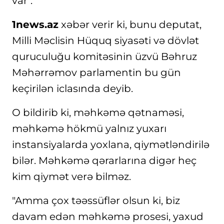
var".
1news.az
xəbər verir ki, bunu deputat,
Milli Məclisin Hüquq siyasəti və dövlət
quruculuğu komitəsinin üzvü Bəhruz
Məhərrəmov parlamentin bu gün
keçirilən iclasında deyib.
O bildirib ki, məhkəmə qətnaməsi,
məhkəmə hökmü yalnız yuxarı
instansiyalarda yoxlana, qiymətləndirilə
bilər. Məhkəmə qərarlarına digər heç
kim qiymət verə bilməz.
"Amma çox təəssüflər olsun ki, biz
davam edən məhkəmə prosesi, yaxud