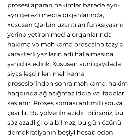
prosesi aparan hakimlər barədə ayrı-
ayrı qərəzli media orqanlarında,
xüsusən Qərbin uzantıları funksiyasını
yerinə yetirən media orqanlarında
hakimə və məhkəmə prosesinə təzyiq
xarakterli yazıların adi hal almasına
şahidlik edirik. Xüsusən süni qaydada
siyasiləşdirilən məhkəmə
proseslərindən sonra məhkəmə, hakim
haqqında ağlasığmaz iddia və ifadələr
səslənir. Proses sonrası antimilli şouya
çevrilir. Bu yolverilməzidir. Bilirsiniz, bu
söz azadlığı ola bilməz, bu gün özünü
demokratiyanın beşiyi hesab edən