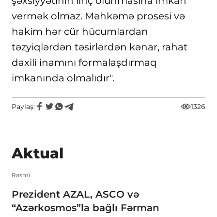
şəxsiyyətinin linç olunmasına imkan
vermək olmaz. Məhkəmə prosesi və
hakim hər cür hücumlardan
təzyiqlərdən təsirlərdən kənar, rahat
daxili inamını formalaşdırmaq
imkanında olmalıdır".
Paylaş:
1326
Aktual
Rəsmi
Prezident AZAL, ASCO və
“Azərkosmos”la bağlı Fərman