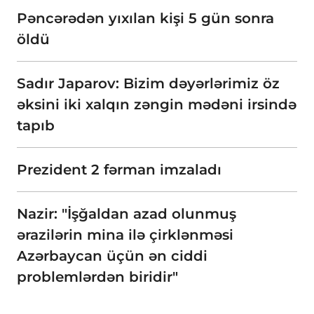
Pəncərədən yıxılan kişi 5 gün sonra
öldü
Sadır Japarov: Bizim dəyərlərimiz öz
əksini iki xalqın zəngin mədəni irsində
tapıb
Prezident 2 fərman imzaladı
Nazir: "İşğaldan azad olunmuş
ərazilərin mina ilə çirklənməsi
Azərbaycan üçün ən ciddi
problemlərdən biridir"