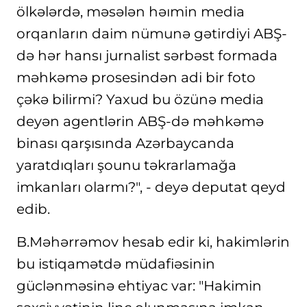
ölkələrdə, məsələn həımin media
orqanların daim nümunə gətirdiyi ABŞ-
də hər hansı jurnalist sərbəst formada
məhkəmə prosesindən adi bir foto
çəkə bilirmi? Yaxud bu özünə media
deyən agentlərin ABŞ-də məhkəmə
binası qarşısında Azərbaycanda
yaratdıqları şounu təkrarlamağa
imkanları olarmı?", - deyə deputat qeyd
edib.
B.Məhərrəmov hesab edir ki, hakimlərin
bu istiqamətdə müdafiəsinin
güclənməsinə ehtiyac var: "Hakimin