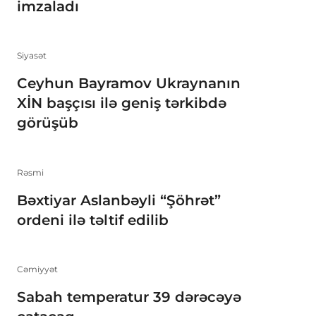
imzaladı
Siyasət
Ceyhun Bayramov Ukraynanın
XİN başçısı ilə geniş tərkibdə
görüşüb
Rəsmi
Bəxtiyar Aslanbəyli “Şöhrət”
ordeni ilə təltif edilib
Cəmiyyət
Sabah temperatur 39 dərəcəyə