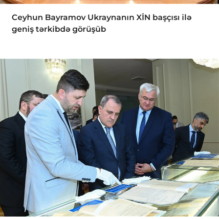
Ceyhun Bayramov Ukraynanın XİN başçısı ilə
geniş tərkibdə görüşüb