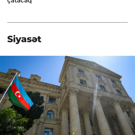
çatacaq
Siyasət