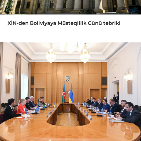
XİN-dən Boliviyaya Müstəqillik Günü təbriki