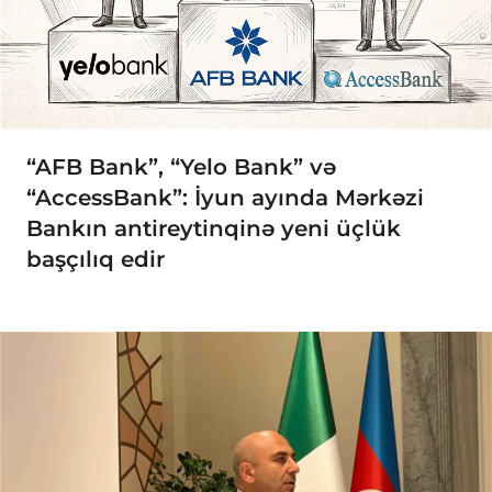
“AFB Bank”, “Yelo Bank” və
“AccessBank”: İyun ayında Mərkəzi
Bankın antireytinqinə yeni üçlük
başçılıq edir