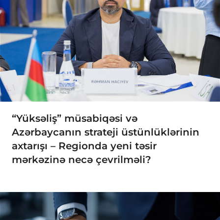
“Yüksəliş” müsabiqəsi və
Azərbaycanın strateji üstünlüklərinin
axtarışı – Regionda yeni təsir
mərkəzinə necə çevrilməli?