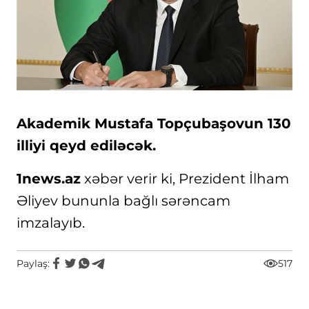
Akademik Mustafa Topçubaşovun 130
illiyi qeyd ediləcək.
1news.az
xəbər verir ki, Prezident İlham
Əliyev bununla bağlı sərəncam
imzalayıb.
Paylaş:
517