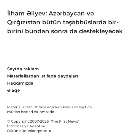
İlham Əliyev: Azərbaycan və
Qırğızıstan bütün təşəbbüslərdə bir-
birini bundan sonra da dəstəkləyəcək
Saytda reklam
Materiallardan istifadə qaydaları
Haqqımızda
Əlaqə
Materiallardan istifadə edərkən
1news.az
saytına
mütləq istinad olunmalıdır.
© Copyright 2007-2026. "The First News"
İnformasiya Agentliyi
Bütün hüquqlar qorunur