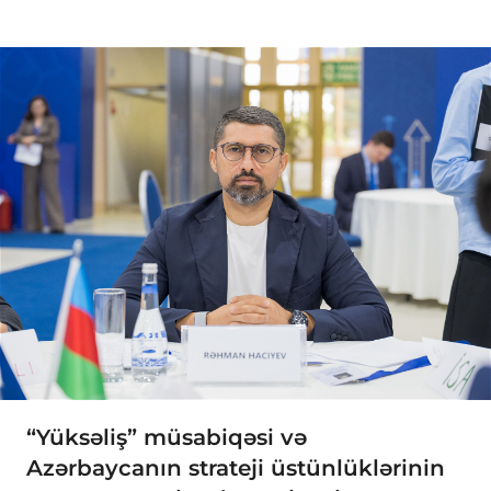
“Yüksəliş” müsabiqəsi və
Azərbaycanın strateji üstünlüklərinin