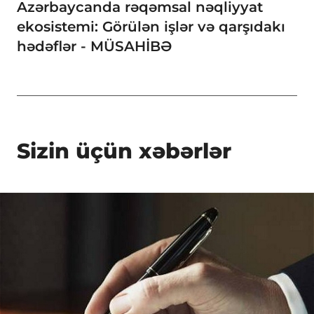
Azərbaycanda rəqəmsal nəqliyyat
ekosistemi: Görülən işlər və qarşıdakı
hədəflər - MÜSAHİBƏ
Sizin üçün xəbərlər