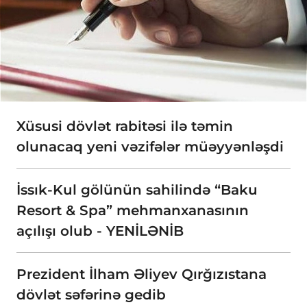
Xüsusi dövlət rabitəsi ilə təmin
olunacaq yeni vəzifələr müəyyənləşdi
İssık-Kul gölünün sahilində “Baku
Resort & Spa” mehmanxanasının
açılışı olub - YENİLƏNİB
Prezident İlham Əliyev Qırğızıstana
dövlət səfərinə gedib