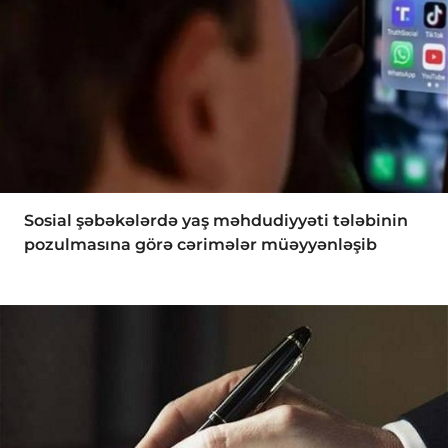
Sosial şəbəkələrdə yaş məhdudiyyəti tələbinin
pozulmasına görə cərimələr müəyyənləşib