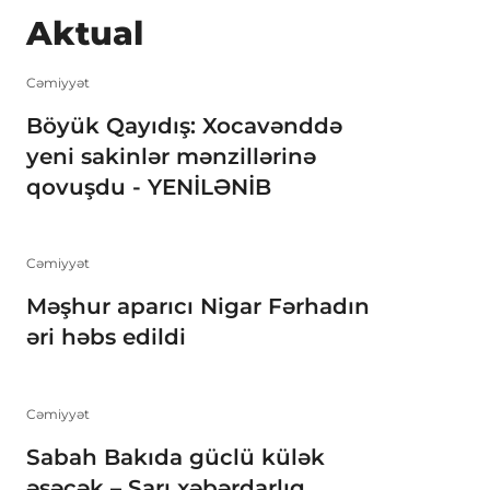
Aktual
Cəmiyyət
Böyük Qayıdış: Xocavənddə
yeni sakinlər mənzillərinə
qovuşdu - YENİLƏNİB
Cəmiyyət
Məşhur aparıcı Nigar Fərhadın
əri həbs edildi
Cəmiyyət
Sabah Bakıda güclü külək
əsəcək – Sarı xəbərdarlıq