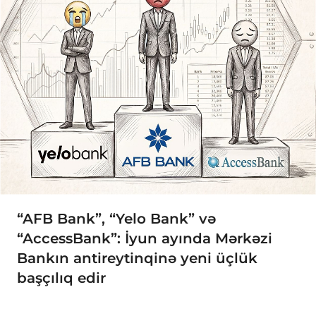
“AFB Bank”, “Yelo Bank” və
“AccessBank”: İyun ayında Mərkəzi
Bankın antireytinqinə yeni üçlük
başçılıq edir