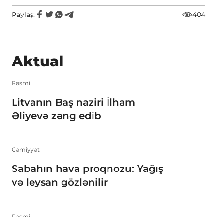
Paylaş:
404
Aktual
Rəsmi
Litvanın Baş naziri İlham
Əliyevə zəng edib
Cəmiyyət
Sabahın hava proqnozu: Yağış
və leysan gözlənilir
Rəsmi