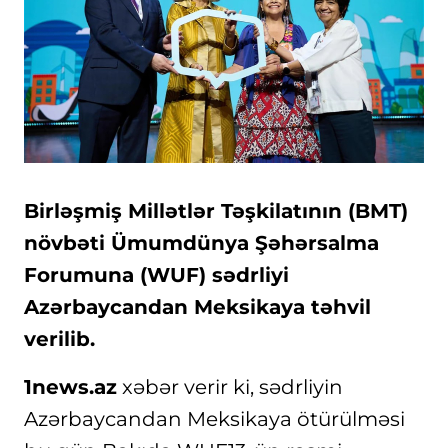
Birləşmiş Millətlər Təşkilatının (BMT)
növbəti Ümumdünya Şəhərsalma
Forumuna (WUF) sədrliyi
Azərbaycandan Meksikaya təhvil
verilib.
1news.az
xəbər verir ki, sədrliyin
Azərbaycandan Meksikaya ötürülməsi