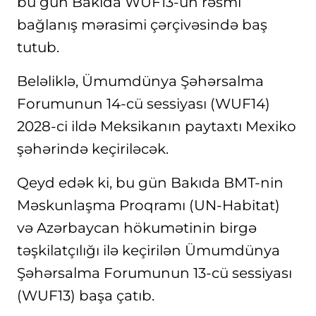
bu gün Bakıda WUF13-ün rəsmi
bağlanış mərasimi çərçivəsində baş
tutub.
Beləliklə, Ümumdünya Şəhərsalma
Forumunun 14-cü sessiyası (WUF14)
2028-ci ildə Meksikanın paytaxtı Mexiko
şəhərində keçiriləcək.
Qeyd edək ki, bu gün Bakıda BMT-nin
Məskunlaşma Proqramı (UN-Habitat)
və Azərbaycan hökumətinin birgə
təşkilatçılığı ilə keçirilən Ümumdünya
Şəhərsalma Forumunun 13-cü sessiyası
(WUF13) başa çatıb.