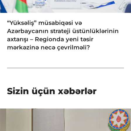
“Yüksəliş” müsabiqəsi və
Azərbaycanın strateji üstünlüklərinin
axtarışı – Regionda yeni təsir
mərkəzinə necə çevrilməli?
Sizin üçün xəbərlər