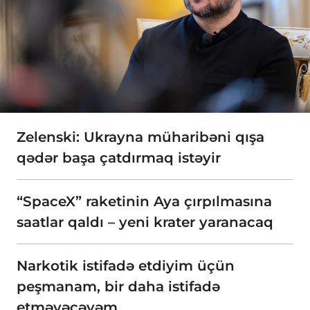
Zelenski: Ukrayna müharibəni qışa
qədər başa çatdırmaq istəyir
“SpaceX” raketinin Aya çırpılmasına
saatlar qaldı – yeni krater yaranacaq
Narkotik istifadə etdiyim üçün
peşmanam, bir daha istifadə
etməyəcəyəm