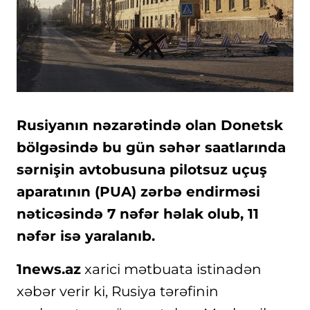
Rusiyanın nəzarətində olan Donetsk
bölgəsində bu gün səhər saatlarında
sərnişin avtobusuna pilotsuz uçuş
aparatının (PUA) zərbə endirməsi
nəticəsində 7 nəfər həlak olub, 11
nəfər isə yaralanıb.
1news.az
xarici mətbuata istinadən
xəbər verir ki, Rusiya tərəfinin