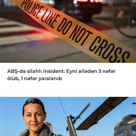
ABŞ-də silahlı insident: Eyni ailədən 3 nəfər
ölüb, 1 nəfər yaralanıb