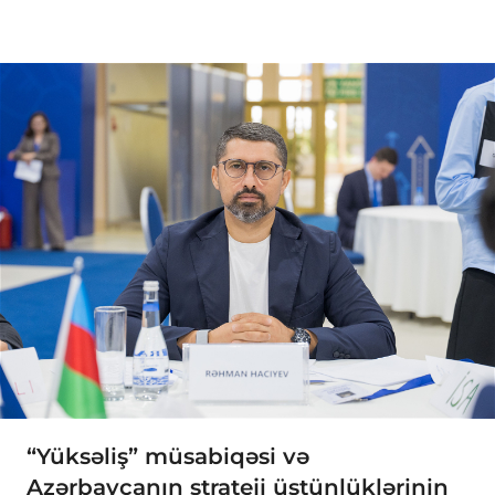
“Yüksəliş” müsabiqəsi və
Azərbaycanın strateji üstünlüklərinin