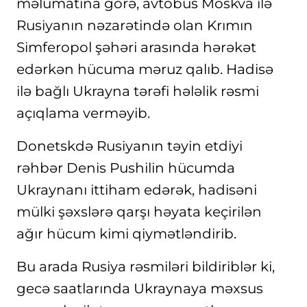
məlumatına görə, avtobus Moskva ilə
Rusiyanın nəzarətində olan Krımın
Simferopol şəhəri arasında hərəkət
edərkən hücuma məruz qalıb. Hadisə
ilə bağlı Ukrayna tərəfi hələlik rəsmi
açıqlama verməyib.
Donetskdə Rusiyanın təyin etdiyi
rəhbər Denis Pushilin hücumda
Ukraynanı ittiham edərək, hadisəni
mülki şəxslərə qarşı həyata keçirilən
ağır hücum kimi qiymətləndirib.
Bu arada Rusiya rəsmiləri bildiriblər ki,
gecə saatlarında Ukraynaya məxsus