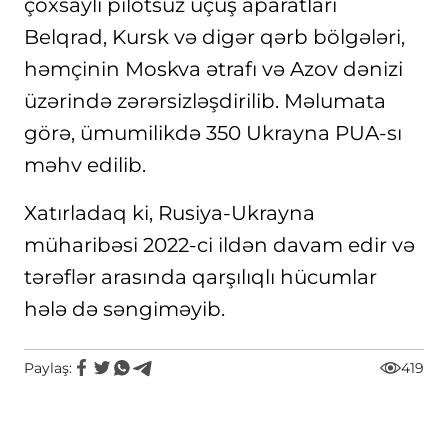
çoxsaylı pilotsuz uçuş aparatları
Belqrad, Kursk və digər qərb bölgələri,
həmçinin Moskva ətrafı və Azov dənizi
üzərində zərərsizləşdirilib. Məlumata
görə, ümumilikdə 350 Ukrayna PUA-sı
məhv edilib.
Xatırladaq ki, Rusiya-Ukrayna
müharibəsi 2022-ci ildən davam edir və
tərəflər arasında qarşılıqlı hücumlar
hələ də səngiməyib.
Paylaş:
419