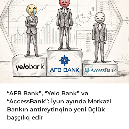
“AFB Bank”, “Yelo Bank” və
“AccessBank”: İyun ayında Mərkəzi
Bankın antireytinqinə yeni üçlük
başçılıq edir