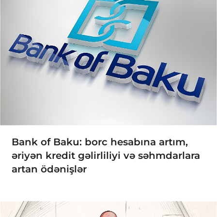
Bank of Baku: borc hesabına artım,
əriyən kredit gəlirliliyi və səhmdarlara
artan ödənişlər