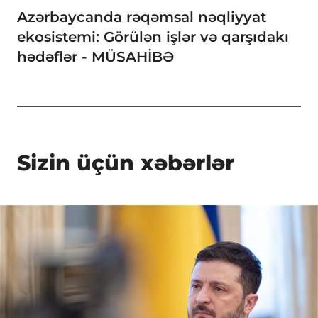
Azərbaycanda rəqəmsal nəqliyyat
ekosistemi: Görülən işlər və qarşıdakı
hədəflər - MÜSAHİBƏ
Sizin üçün xəbərlər