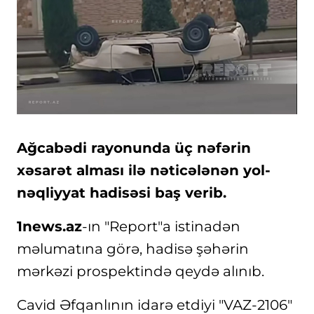
Ağcabədi rayonunda üç nəfərin
xəsarət alması ilə nəticələnən yol-
nəqliyyat hadisəsi baş verib.
1news.az
-ın "Report"a istinadən
məlumatına görə, hadisə şəhərin
mərkəzi prospektində qeydə alınıb.
Cavid Əfqanlının idarə etdiyi "VAZ-2106"