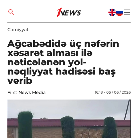
Cəmiyyət
Ağcabədidə üç nəfərin
xəsarət alması ilə
nəticələnən yol-
nəqliyyat hadisəsi baş
verib
First News Media
16:18 - 05 / 06 / 2026