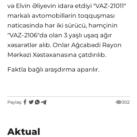
və Elvin Əliyevin idarə etdiyi "VAZ-21011"
markalı avtomobillərin toqquşması
nəticəsində hər iki sürücü, həmçinin
"VAZ-2106"da olan 3 yaşlı uşaq ağır
xəsarətlər alıb. Onlar Ağcabədi Rayon
Mərkəzi Xəstəxanasına çatdırılıb.
Faktla bağlı araşdırma aparılır.
Paylaş:
302
Aktual