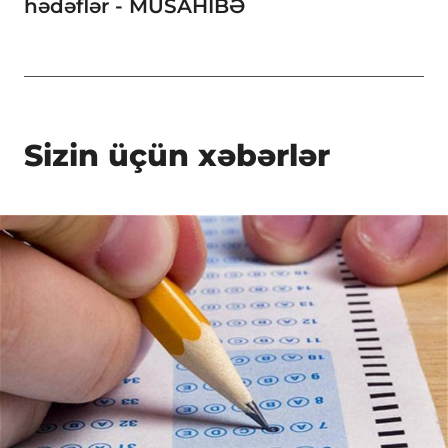
hədəflər - MÜSAHİBƏ
Sizin üçün xəbərlər