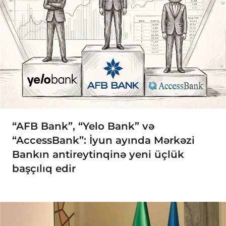
“AFB Bank”, “Yelo Bank” və
“AccessBank”: İyun ayında Mərkəzi
Bankın antireytinqinə yeni üçlük
başçılıq edir