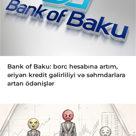
Bank of Baku: borc hesabına artım,
əriyən kredit gəlirliliyi və səhmdarlara
artan ödənişlər