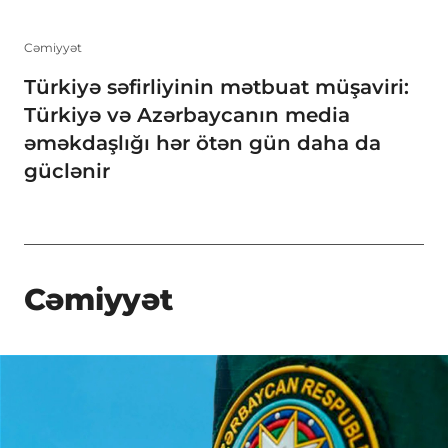
Cəmiyyət
Türkiyə səfirliyinin mətbuat müşaviri:
Türkiyə və Azərbaycanın media
əməkdaşlığı hər ötən gün daha da
güclənir
Cəmiyyət