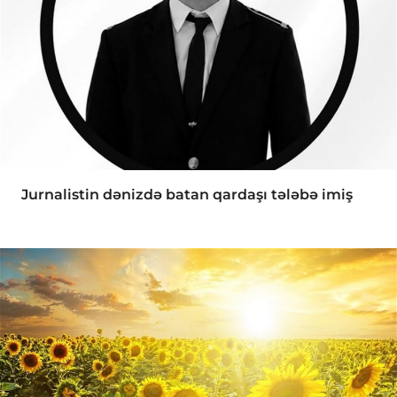
Jurnalistin dənizdə batan qardaşı tələbə imiş