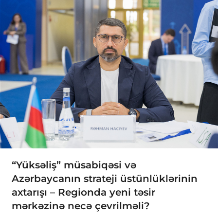
“Yüksəliş” müsabiqəsi və
Azərbaycanın strateji üstünlüklərinin
axtarışı – Regionda yeni təsir
mərkəzinə necə çevrilməli?