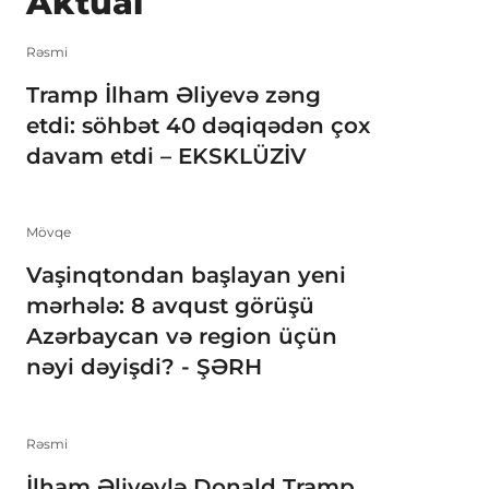
Aktual
Rəsmi
Tramp İlham Əliyevə zəng
etdi: söhbət 40 dəqiqədən çox
davam etdi – EKSKLÜZİV
Mövqe
Vaşinqtondan başlayan yeni
mərhələ: 8 avqust görüşü
Azərbaycan və region üçün
nəyi dəyişdi? - ŞƏRH
Rəsmi
İlham Əliyevlə Donald Tramp