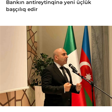
Bankın antireytinqinə yeni üçlük
başçılıq edir