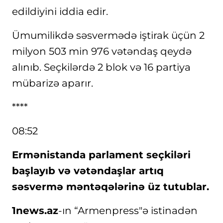
edildiyini iddia edir.
Ümumilikdə səsvermədə iştirak üçün 2
milyon 503 min 976 vətəndaş qeydə
alınıb. Seçkilərdə 2 blok və 16 partiya
mübarizə aparır.
****
08:52
Ermənistanda parlament seçkiləri
başlayıb və vətəndaşlar artıq
səsvermə məntəqələrinə üz tutublar.
1news.az
-ın “Armenpress"ə istinadən