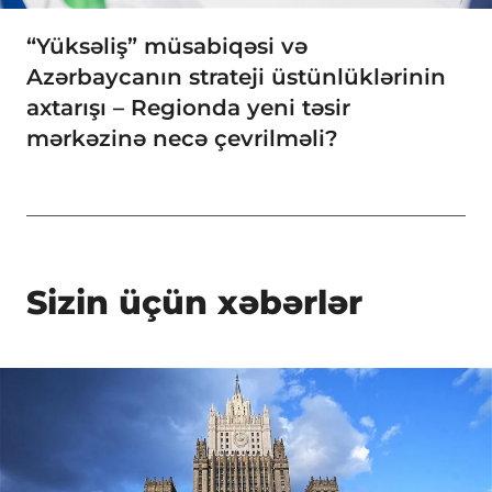
“Yüksəliş” müsabiqəsi və
Azərbaycanın strateji üstünlüklərinin
axtarışı – Regionda yeni təsir
mərkəzinə necə çevrilməli?
Sizin üçün xəbərlər