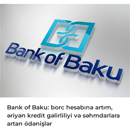
Bank of Baku: borc hesabına artım,
əriyən kredit gəlirliliyi və səhmdarlara
artan ödənişlər