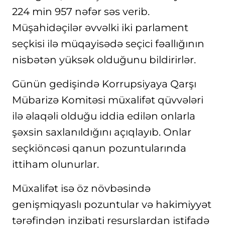
224 min 957 nəfər səs verib.
Müşahidəçilər əvvəlki iki parlament
seçkisi ilə müqayisədə seçici fəallığının
nisbətən yüksək olduğunu bildirirlər.
Günün gedişində Korrupsiyaya Qarşı
Mübarizə Komitəsi müxalifət qüvvələri
ilə əlaqəli olduğu iddia edilən onlarla
şəxsin saxlanıldığını açıqlayıb. Onlar
seçkiöncəsi qanun pozuntularında
ittiham olunurlar.
Müxalifət isə öz növbəsində
genişmiqyaslı pozuntular və hakimiyyət
tərəfindən inzibati resurslardan istifadə