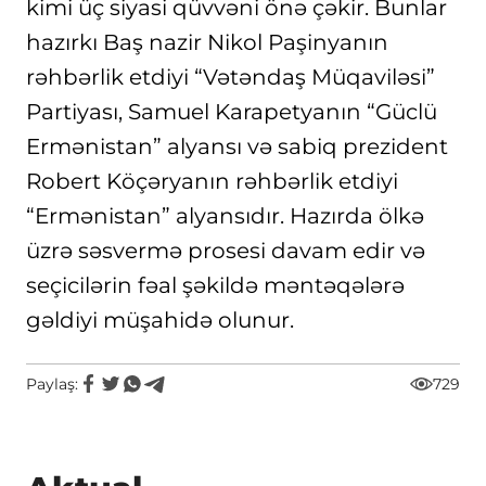
kimi üç siyasi qüvvəni önə çəkir. Bunlar
hazırkı Baş nazir Nikol Paşinyanın
rəhbərlik etdiyi “Vətəndaş Müqaviləsi”
Partiyası, Samuel Karapetyanın “Güclü
Ermənistan” alyansı və sabiq prezident
Robert Köçəryanın rəhbərlik etdiyi
“Ermənistan” alyansıdır. Hazırda ölkə
üzrə səsvermə prosesi davam edir və
seçicilərin fəal şəkildə məntəqələrə
gəldiyi müşahidə olunur.
Paylaş:
729