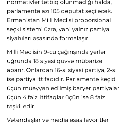
normativlər tətbiq olunmadığı halda,
parlamentə azı 105 deputat seçiləcək.
Ermənistan Milli Məclisi proporsional
seçki sistemi üzrə, yəni yalnız partiya
siyahıları əsasında formalaşır
Milli Məclisin 9-cu çağırışında yerlər
uğrunda 18 siyasi qüvvə mübarizə
aparır. Onlardan 16-sı siyasi partiya, 2-si
isə partiya ittifaqıdır. Parlamentə keçid
üçün müəyyən edilmiş baryer partiyalar
üçün 4 faiz, ittifaqlar üçün isə 8 faiz
təşkil edir.
Vətəndaşlar və media əsas favoritlər