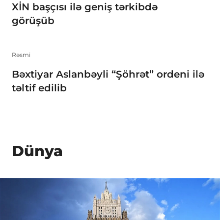
XİN başçısı ilə geniş tərkibdə
görüşüb
Rəsmi
Bəxtiyar Aslanbəyli “Şöhrət” ordeni ilə
təltif edilib
Dünya