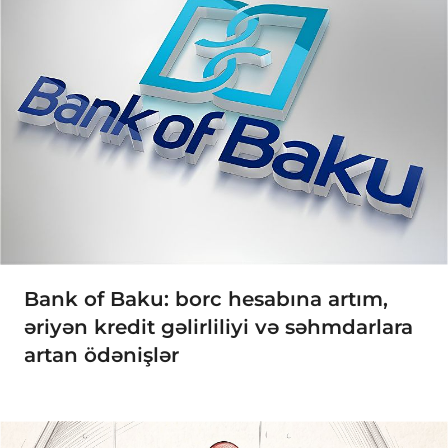
Bank of Baku: borc hesabına artım,
əriyən kredit gəlirliliyi və səhmdarlara
artan ödənişlər