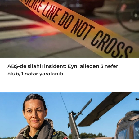
ABŞ-də silahlı insident: Eyni ailədən 3 nəfər
ölüb, 1 nəfər yaralanıb