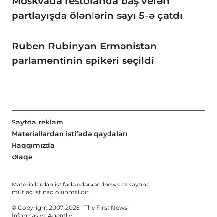
Moskvada restoranda baş verən
partlayışda ölənlərin sayı 5-ə çatdı
Ruben Rubinyan Ermənistan
parlamentinin spikeri seçildi
Saytda reklam
Materiallardan istifadə qaydaları
Haqqımızda
Əlaqə
Materiallardan istifadə edərkən
1news.az
saytına
mütləq istinad olunmalıdır.
© Copyright 2007-2026. "The First News"
İnformasiya Agentliyi