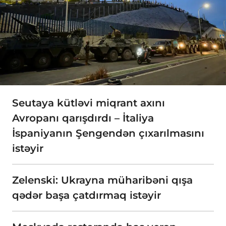
Seutaya kütləvi miqrant axını
Avropanı qarışdırdı – İtaliya
İspaniyanın Şengendən çıxarılmasını
istəyir
Zelenski: Ukrayna müharibəni qışa
qədər başa çatdırmaq istəyir