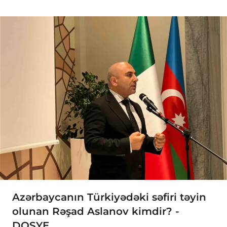
Azərbaycanın Türkiyədəki səfiri təyin
olunan Rəşad Aslanov kimdir? -
DOSYE