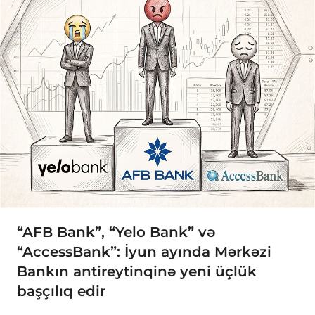
“AFB Bank”, “Yelo Bank” və
“AccessBank”: İyun ayında Mərkəzi
Bankın antireytinqinə yeni üçlük
başçılıq edir