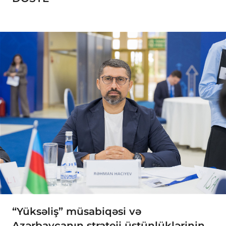
“Yüksəliş” müsabiqəsi və
Azərbaycanın strateji üstünlüklərinin