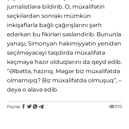
jurnalistlərə bildirib. O, müxalifətin
seçkilərdən sonrakı mümkün
inkişaflarla bağlı çağırışlarını şərh
edərkən bu fikirləri səsləndirib. Bununla
yanaşı, Simonyan hakimiyyətin yenidən
seçilməyəcəyi təqdirdə müxalifətə
keçməyə hazır olduqlarını da qeyd edib.
“Əlbəttə, hazırıq. Məgər biz müxalifətdə
olmamışıq? Biz müxalifətdə olmuşuq”, –
deyə o əlavə edib.
Paylaş:
370