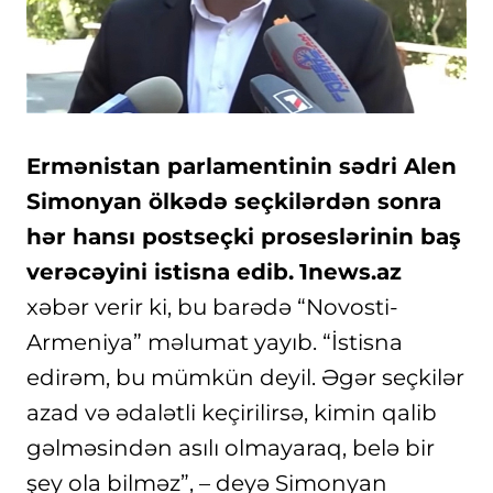
Ermənistan parlamentinin sədri Alen
Simonyan ölkədə seçkilərdən sonra
hər hansı postseçki proseslərinin baş
verəcəyini istisna edib.
1news.az
xəbər verir ki, bu barədə “Novosti-
Armeniya” məlumat yayıb. “İstisna
edirəm, bu mümkün deyil. Əgər seçkilər
azad və ədalətli keçirilirsə, kimin qalib
gəlməsindən asılı olmayaraq, belə bir
şey ola bilməz”, – deyə Simonyan