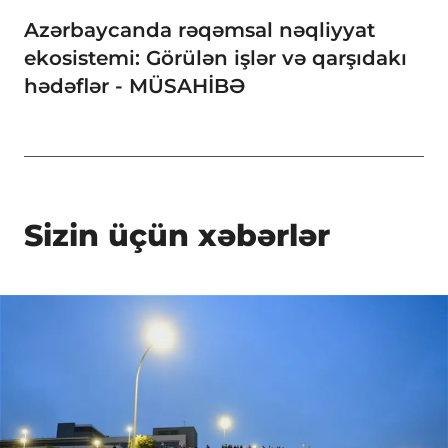
Azərbaycanda rəqəmsal nəqliyyat
ekosistemi: Görülən işlər və qarşıdakı
hədəflər - MÜSAHİBƏ
Sizin üçün xəbərlər