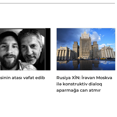
sinin atası vəfat edib
Rusiya XİN: İrəvan Moskva
ilə konstruktiv dialoq
aparmağa can atmır