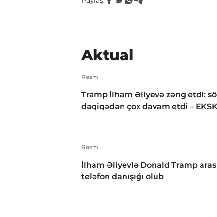
Paylaş:
Aktual
Rəsmi
Tramp İlham Əliyevə zəng etdi: s
dəqiqədən çox davam etdi – EKS
Rəsmi
İlham Əliyevlə Donald Tramp aras
telefon danışığı olub