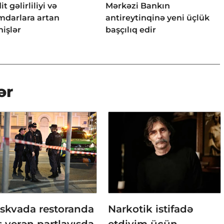
it gəlirliliyi və
Mərkəzi Bankın
mdarlara artan
antireytinqinə yeni üçlük
işlər
başçılıq edir
ər
skvada restoranda
Narkotik istifadə
 verən partlayışda
etdiyim üçün