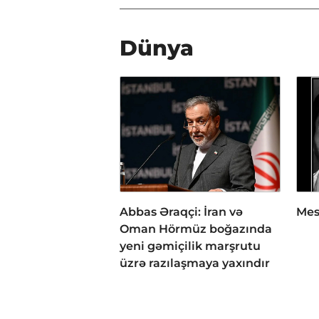
Dünya
Abbas Əraqçi: İran və
Mes
Oman Hörmüz boğazında
yeni gəmiçilik marşrutu
üzrə razılaşmaya yaxındır