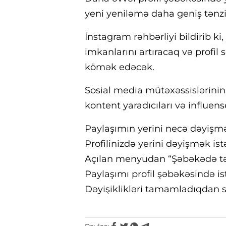
yeni yeniləmə daha geniş tənz
İnstagram rəhbərliyi bildirib ki,
imkanlarını artıracaq və profil 
kömək edəcək.
Sosial media mütəxəssislərinin f
kontent yaradıcıları və influen
Paylaşımın yerini necə dəyişm
Profilinizdə yerini dəyişmək ist
Açılan menyudan “Şəbəkədə tən
Paylaşımı profil şəbəkəsində is
Dəyişiklikləri tamamladıqdan s