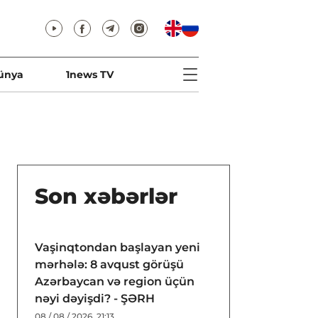
ünya
1news TV
Son xəbərlər
Vaşinqtondan başlayan yeni
mərhələ: 8 avqust görüşü
Azərbaycan və region üçün
nəyi dəyişdi? - ŞƏRH
08 / 08 / 2026, 21:13