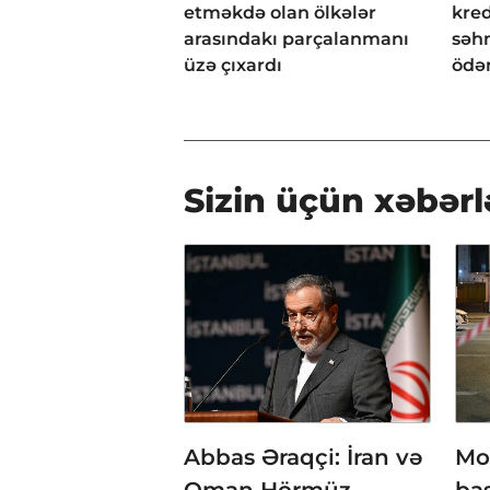
etməkdə olan ölkələr
kred
arasındakı parçalanmanı
səh
üzə çıxardı
ödən
Sizin üçün xəbərl
Abbas Əraqçi: İran və
Mo
Oman Hörmüz
baş