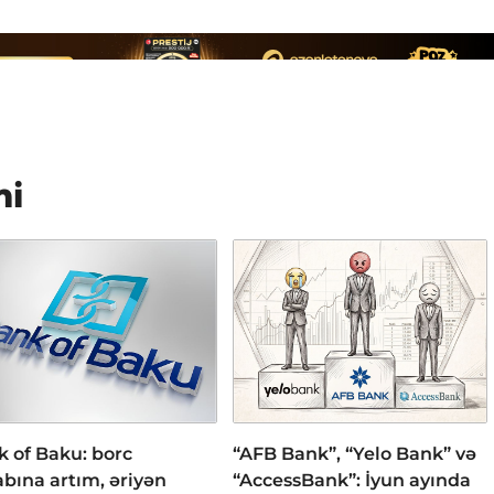
mi
 of Baku: borc
“AFB Bank”, “Yelo Bank” və
bına artım, əriyən
“AccessBank”: İyun ayında