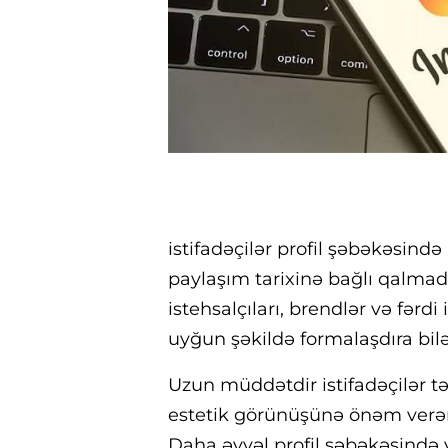
istifadəçilər profil şəbəkəsində
paylaşım tarixinə bağlı qalma
istehsalçıları, brendlər və fərdi 
uyğun şəkildə formalaşdıra bilə
Uzun müddətdir istifadəçilər tə
estetik görünüşünə önəm verə
Daha əvvəl profil şəbəkəsində 