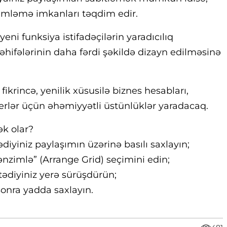
imləmə imkanları təqdim edir.
 yeni funksiya istifadəçilərin yaradıcılıq
səhifələrinin daha fərdi şəkildə dizayn edilməsinə
ikrincə, yenilik xüsusilə biznes hesabları,
serlər üçün əhəmiyyətli üstünlüklər yaradacaq.
ək olar?
ədiyiniz paylaşımın üzərinə basılı saxlayın;
zimlə” (Arrange Grid) seçimini edin;
tədiyiniz yerə sürüşdürün;
onra yadda saxlayın.