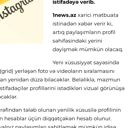
istifadəyə verib.
1news.az
xarici mətbuata
istinadən xəbər verir ki,
artıq paylaşımların profil
səhifəsindəki yerini
dəyişmək mümkün olacaq.
Yeni xüsusiyyət sayəsində
 (grid) yerləşən foto və videoların sıralamasını
dan yenidən düzə biləcəklər. Beləliklə, məzmun
istifadəçilər profillərini istədikləri vizual görünüşə
cəklər.
rəfindən tələb olunan yenilik xüsusilə profilinin
n hesablar üçün diqqətçəkən hesab olunur.
yalnız paylaşımları sabitləmək mümkün idisə,