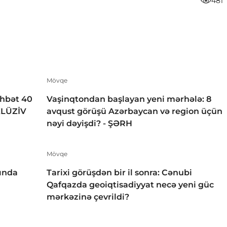
481
Mövqe
öhbət 40
Vaşinqtondan başlayan yeni mərhələ: 8
KLÜZİV
avqust görüşü Azərbaycan və region üçün
nəyi dəyişdi? - ŞƏRH
Mövqe
ında
Tarixi görüşdən bir il sonra: Cənubi
Qafqazda geoiqtisadiyyat necə yeni güc
mərkəzinə çevrildi?