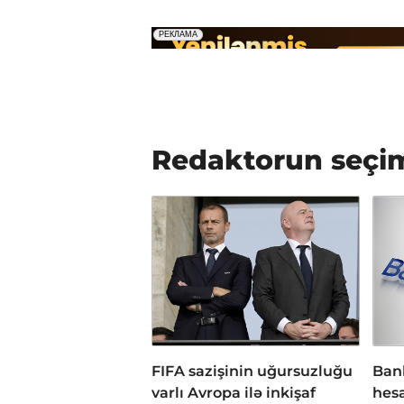
Redaktorun seçi
FIFA sazişinin uğursuzluğu
Bank
varlı Avropa ilə inkişaf
hesa