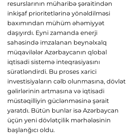
resurslarının müharibə şəraitindən
inkişaf prioritetlərinə yönəldilməsi
baxımından mühüm əhəmiyyət
daşıyırdı. Eyni zamanda enerji
sahəsində imzalanan beynəlxalq
müqavilələr Azərbaycanın qlobal
iqtisadi sistemə inteqrasiyasını
sürətləndirdi. Bu proses xarici
investisiyaların cəlb olunmasına, dövlət
gəlirlərinin artmasına və iqtisadi
müstəqilliyin güclənməsinə şərait
yaratdı. Bütün bunlar isə Azərbaycan
üçün yeni dövlətçilik mərhələsinin
başlanğıcı oldu.