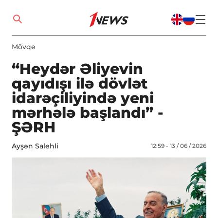
Mövqe
“Heydər Əliyevin
qayıdışı ilə dövlət
idarəçiliyində yeni
mərhələ başlandı” -
ŞƏRH
Ayşən Salehli
12:59 - 13 / 06 / 2026