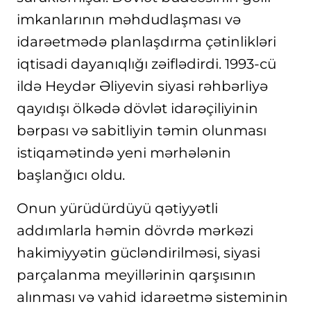
imkanlarının məhdudlaşması və
idarəetmədə planlaşdırma çətinlikləri
iqtisadi dayanıqlığı zəiflədirdi. 1993-cü
ildə Heydər Əliyevin siyasi rəhbərliyə
qayıdışı ölkədə dövlət idarəçiliyinin
bərpası və sabitliyin təmin olunması
istiqamətində yeni mərhələnin
başlanğıcı oldu.
Onun yürüdürdüyü qətiyyətli
addımlarla həmin dövrdə mərkəzi
hakimiyyətin gücləndirilməsi, siyasi
parçalanma meyillərinin qarşısının
alınması və vahid idarəetmə sisteminin