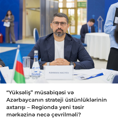
“Yüksəliş” müsabiqəsi və
Azərbaycanın strateji üstünlüklərinin
axtarışı – Regionda yeni təsir
mərkəzinə necə çevrilməli?