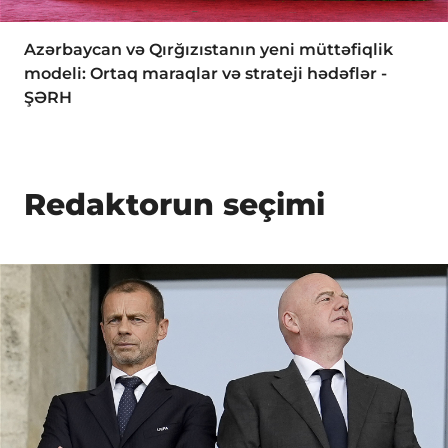
Azərbaycan və Qırğızıstanın yeni müttəfiqlik
modeli: Ortaq maraqlar və strateji hədəflər -
ŞƏRH
Redaktorun seçimi