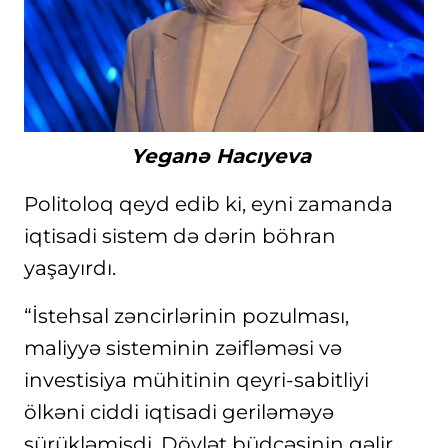
Yeganə Hacıyeva
Politoloq qeyd edib ki, eyni zamanda
iqtisadi sistem də dərin böhran
yaşayırdı.
“İstehsal zəncirlərinin pozulması,
maliyyə sisteminin zəifləməsi və
investisiya mühitinin qeyri-sabitliyi
ölkəni ciddi iqtisadi geriləməyə
sürükləmişdi. Dövlət büdcəsinin gəlir