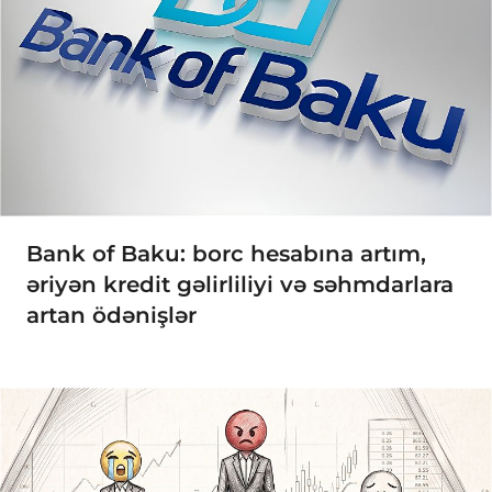
Bank of Baku: borc hesabına artım,
əriyən kredit gəlirliliyi və səhmdarlara
artan ödənişlər