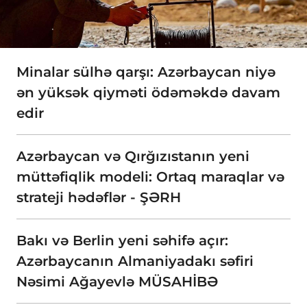
Minalar sülhə qarşı: Azərbaycan niyə
ən yüksək qiyməti ödəməkdə davam
edir
Azərbaycan və Qırğızıstanın yeni
müttəfiqlik modeli: Ortaq maraqlar və
strateji hədəflər - ŞƏRH
Bakı və Berlin yeni səhifə açır:
Azərbaycanın Almaniyadakı səfiri
Nəsimi Ağayevlə MÜSAHİBƏ