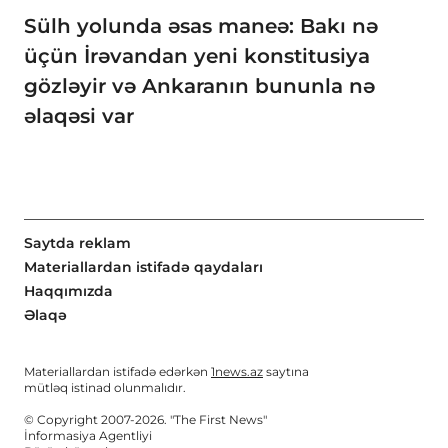
Sülh yolunda əsas maneə: Bakı nə
üçün İrəvandan yeni konstitusiya
gözləyir və Ankaranın bununla nə
əlaqəsi var
Saytda reklam
Materiallardan istifadə qaydaları
Haqqımızda
Əlaqə
Materiallardan istifadə edərkən
1news.az
saytına
mütləq istinad olunmalıdır.
© Copyright 2007-2026. "The First News"
İnformasiya Agentliyi