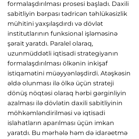
formalaşdırılması prosesi başladı. Daxili
sabitliyin bərpası tədricən təhlükəsizlik
mühitini yaxşılaşdırdı və dövlət
institutlarının funksional işləməsinə
şərait yaratdı. Paralel olaraq,
uzunmüddətli iqtisadi strategiyanın
formalaşdırılması ölkənin inkişaf
istiqamətini müəyyənləşdirdi. Atəşkəsin
əldə olunması ilə ölkə üçün strateji
dönüş nöqtəsi olaraq hərbi gərginliyin
azalması ilə dövlətin daxili sabitliyinin
möhkəmləndirilməsi və iqtisadi
islahatların aparılması üçün imkan
yaratdı. Bu mərhələ həm də idarəetmə