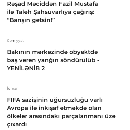
Rəşad Məciddən Fazil Mustafa
ilə Taleh Şahsuvarlıya çağırış:
“Barışın getsin!”
Cəmiyyət
Bakının mərkəzində obyektdə
baş verən yanğın söndürülüb -
YENİLƏNİB 2
İdman
FIFA sazişinin uğursuzluğu varlı
Avropa ilə inkişaf etməkdə olan
ölkələr arasındakı parçalanmanı üzə
çıxardı