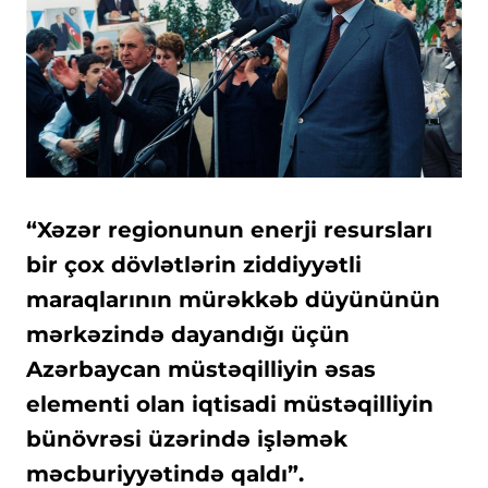
“Xəzər regionunun enerji resursları
bir çox dövlətlərin ziddiyyətli
maraqlarının mürəkkəb düyününün
mərkəzində dayandığı üçün
Azərbaycan müstəqilliyin əsas
elementi olan iqtisadi müstəqilliyin
bünövrəsi üzərində işləmək
məcburiyyətində qaldı”.