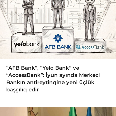
“AFB Bank”, “Yelo Bank” və
“AccessBank”: İyun ayında Mərkəzi
Bankın antireytinqinə yeni üçlük
başçılıq edir