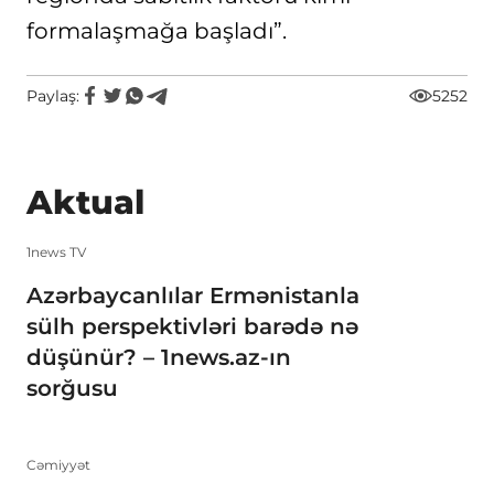
formalaşmağa başladı”.
Paylaş:
5252
Aktual
1news TV
Azərbaycanlılar Ermənistanla
sülh perspektivləri barədə nə
düşünür? – 1news.az-ın
sorğusu
Cəmiyyət