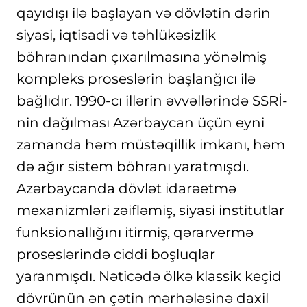
qayıdışı ilə başlayan və dövlətin dərin
siyasi, iqtisadi və təhlükəsizlik
böhranından çıxarılmasına yönəlmiş
kompleks proseslərin başlanğıcı ilə
bağlıdır. 1990-cı illərin əvvəllərində SSRİ-
nin dağılması Azərbaycan üçün eyni
zamanda həm müstəqillik imkanı, həm
də ağır sistem böhranı yaratmışdı.
Azərbaycanda dövlət idarəetmə
mexanizmləri zəifləmiş, siyasi institutlar
funksionallığını itirmiş, qərarvermə
proseslərində ciddi boşluqlar
yaranmışdı. Nəticədə ölkə klassik keçid
dövrünün ən çətin mərhələsinə daxil