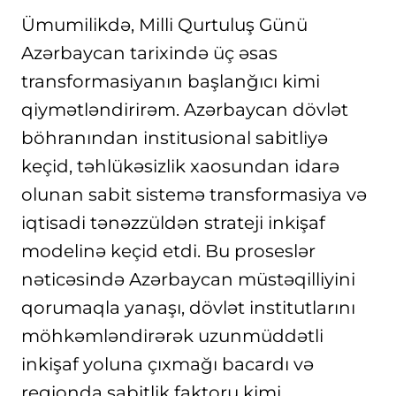
Ümumilikdə, Milli Qurtuluş Günü
Azərbaycan tarixində üç əsas
transformasiyanın başlanğıcı kimi
qiymətləndirirəm. Azərbaycan dövlət
böhranından institusional sabitliyə
keçid, təhlükəsizlik xaosundan idarə
olunan sabit sistemə transformasiya və
iqtisadi tənəzzüldən strateji inkişaf
modelinə keçid etdi. Bu proseslər
nəticəsində Azərbaycan müstəqilliyini
qorumaqla yanaşı, dövlət institutlarını
möhkəmləndirərək uzunmüddətli
inkişaf yoluna çıxmağı bacardı və
regionda sabitlik faktoru kimi