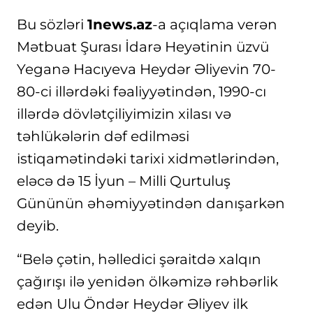
Bu sözləri
1news.az
-a açıqlama verən
Mətbuat Şurası İdarə Heyətinin üzvü
Yeganə Hacıyeva Heydər Əliyevin 70-
80-ci illərdəki fəaliyyətindən, 1990-cı
illərdə dövlətçiliyimizin xilası və
təhlükələrin dəf edilməsi
istiqamətindəki tarixi xidmətlərindən,
eləcə də 15 İyun – Milli Qurtuluş
Gününün əhəmiyyətindən danışarkən
deyib.
“Belə çətin, həlledici şəraitdə xalqın
çağırışı ilə yenidən ölkəmizə rəhbərlik
edən Ulu Öndər Heydər Əliyev ilk