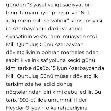
gündən “Siyasət və iqtisadiyyat bir-
birini tamamlayır” prinsipi və “Neft
xalqımızın milli sərvətidir” konsepsiyası
ilə Azərbaycanın daxili və xarici
siyasətinin vektorlarını müəyyən etdi.
Milli Qurtuluş Günü Azərbaycan
dövlətçiliyinin böhran mərhələsindən
sabitlik və inkişaf yoluna keçid günü
kimi tarixə düşüb. 15 iyun Azərbaycanda
Milli Qurtuluş Günü müasir dövlətçilik
tariximizdə həlledici dönüş
nöqtələrindən biri kimi qəbul edilir. Bu
tarix 1993-cü ildə ümummilli lider
Heydər Əliyevin ölkə rəhbərliyinə