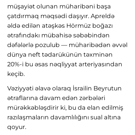
müşayiət olunan müharibəni başa
çatdırmaq məqsədi daşıyır. Apreldə
əldə edilən atəşkəs Hörmüz boğazı
ətrafındakı mübahisə səbəbindən
dəfələrlə pozulub — müharibədən əvvəl
dünya neft tədarükünün təxminən
20%-i bu əsas nəqliyyat arteriyasından
keçib.
Vəziyyəti əlavə olaraq İsrailin Beyrutun
ətraflarına davam edən zərbələri
mürəkkəbləşdirir ki, bu da elan edilmiş
razılaşmaların davamlılığını sual altına
qoyur.