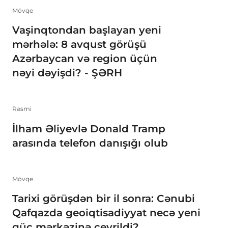
Mövqe
Vaşinqtondan başlayan yeni
mərhələ: 8 avqust görüşü
Azərbaycan və region üçün
nəyi dəyişdi? - ŞƏRH
Rəsmi
İlham Əliyevlə Donald Tramp
arasında telefon danışığı olub
Mövqe
Tarixi görüşdən bir il sonra: Cənubi
Qafqazda geoiqtisadiyyat necə yeni
güc mərkəzinə çevrildi?