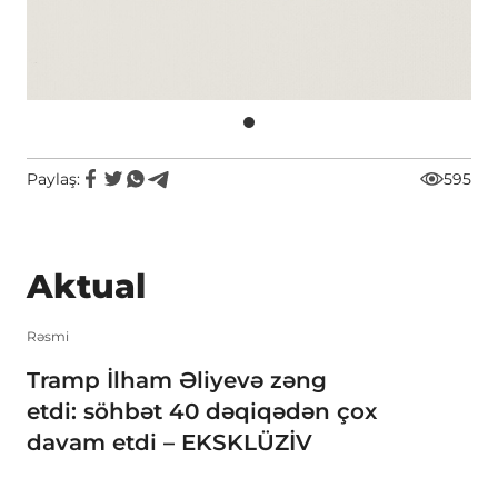
Paylaş:
595
Aktual
Rəsmi
Tramp İlham Əliyevə zəng
etdi: söhbət 40 dəqiqədən çox
davam etdi – EKSKLÜZİV