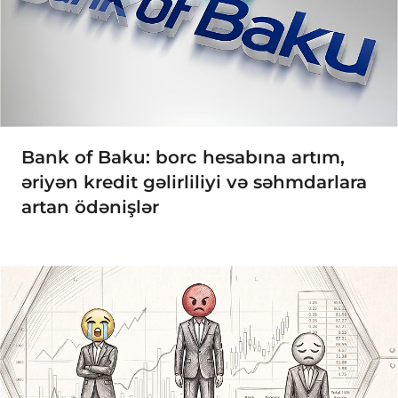
Bank of Baku: borc hesabına artım,
əriyən kredit gəlirliliyi və səhmdarlara
artan ödənişlər