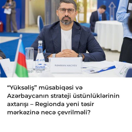
“Yüksəliş” müsabiqəsi və
Azərbaycanın strateji üstünlüklərinin
axtarışı – Regionda yeni təsir
mərkəzinə necə çevrilməli?