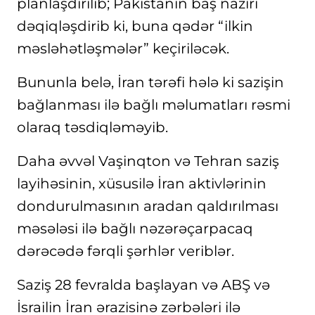
planlaşdırılıb; Pakistanın baş naziri
dəqiqləşdirib ki, buna qədər “ilkin
məsləhətləşmələr” keçiriləcək.
Bununla belə, İran tərəfi hələ ki sazişin
bağlanması ilə bağlı məlumatları rəsmi
olaraq təsdiqləməyib.
Daha əvvəl Vaşinqton və Tehran saziş
layihəsinin, xüsusilə İran aktivlərinin
dondurulmasının aradan qaldırılması
məsələsi ilə bağlı nəzərəçarpacaq
dərəcədə fərqli şərhlər veriblər.
Saziş 28 fevralda başlayan və ABŞ və
İsrailin İran ərazisinə zərbələri ilə