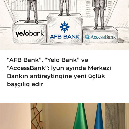
“AFB Bank”, “Yelo Bank” və
“AccessBank”: İyun ayında Mərkəzi
Bankın antireytinqinə yeni üçlük
başçılıq edir