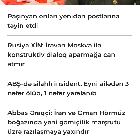
Paşinyan onları yenidən postlarına
təyin etdi
Rusiya XİN: İrəvan Moskva ilə
konstruktiv dialoq aparmağa can
atmır
ABŞ-də silahlı insident: Eyni ailədən 3
nəfər ölüb, 1 nəfər yaralanıb
Abbas Əraqçi: İran və Oman Hörmüz
boğazında yeni gəmiçilik marşrutu
üzrə razılaşmaya yaxındır