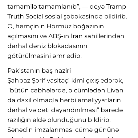
tamamilə tamamlanıb”, — deyə Tramp
Truth Social sosial şəbəkəsində bildirib.
O, həmçinin Hörmüz boğazının
açılmasını və ABŞ-ın İran sahillərindən
dərhal dəniz blokadasının
götürülməsini əmr edib.
Pakistanın baş naziri
Şahbaz Şərif vasitəçi kimi çıxış edərək,
“bütün cəbhələrdə, o cümlədən Livan
da daxil olmaqla hərbi əməliyyatların
dərhal və qəti dayandırılması” barədə
razılığın əldə olunduğunu bildirib.
Sənədin imzalanması cümə gününə