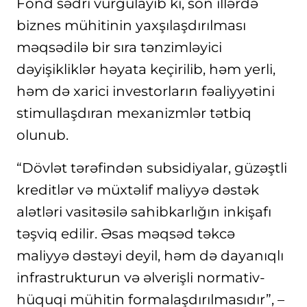
Fond sədri vurğulayıb ki, son illərdə
biznes mühitinin yaxşılaşdırılması
məqsədilə bir sıra tənzimləyici
dəyişikliklər həyata keçirilib, həm yerli,
həm də xarici investorların fəaliyyətini
stimullaşdıran mexanizmlər tətbiq
olunub.
“Dövlət tərəfindən subsidiyalar, güzəştli
kreditlər və müxtəlif maliyyə dəstək
alətləri vasitəsilə sahibkarlığın inkişafı
təşviq edilir. Əsas məqsəd təkcə
maliyyə dəstəyi deyil, həm də dayanıqlı
infrastrukturun və əlverişli normativ-
hüquqi mühitin formalaşdırılmasıdır”, –