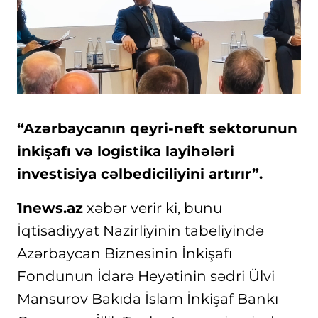
“Azərbaycanın qeyri-neft sektorunun
inkişafı və logistika layihələri
investisiya cəlbediciliyini artırır”.
1news.az
xəbər verir ki, bunu
İqtisadiyyat Nazirliyinin tabeliyində
Azərbaycan Biznesinin İnkişafı
Fondunun İdarə Heyətinin sədri Ülvi
Mansurov Bakıda İslam İnkişaf Bankı