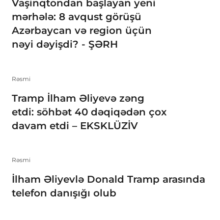
Vaşinqtondan başlayan yeni
mərhələ: 8 avqust görüşü
Azərbaycan və region üçün
nəyi dəyişdi? - ŞƏRH
Rəsmi
Tramp İlham Əliyevə zəng
etdi: söhbət 40 dəqiqədən çox
davam etdi – EKSKLÜZİV
Rəsmi
İlham Əliyevlə Donald Tramp arasında
telefon danışığı olub