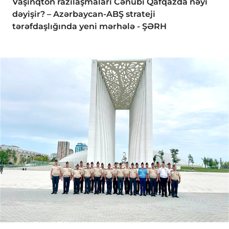
Vaşinqton razılaşmaları Cənubi Qafqazda nəyi
dəyişir? – Azərbaycan-ABŞ strateji
tərəfdaşlığında yeni mərhələ - ŞƏRH