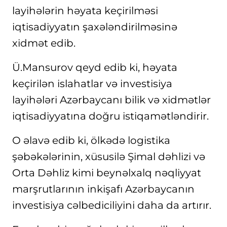
layihələrin həyata keçirilməsi
iqtisadiyyatın şaxələndirilməsinə
xidmət edib.
Ü.Mansurov qeyd edib ki, həyata
keçirilən islahatlar və investisiya
layihələri Azərbaycanı bilik və xidmətlər
iqtisadiyyatına doğru istiqamətləndirir.
O əlavə edib ki, ölkədə logistika
şəbəkələrinin, xüsusilə Şimal dəhlizi və
Orta Dəhliz kimi beynəlxalq nəqliyyat
marşrutlarının inkişafı Azərbaycanın
investisiya cəlbediciliyini daha da artırır.