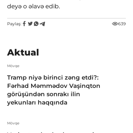
deyə o əlavə edib.
Paylaş:
639
Aktual
Mövqe
Tramp niyə birinci zəng etdi?:
Fərhad Məmmədov Vaşinqton
görüşündən sonrakı ilin
yekunları haqqında
Mövqe