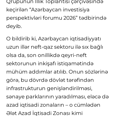
Qrupunun İllik Toplantısı çərçivəsində
keçirilən “Azərbaycan investisiya
perspektivləri forumu 2026” tədbirində
deyib.
O bildirib ki, Azərbaycan iqtisadiyyatı
uzun illər neft-qaz sektoru ilə sıx bağlı
olsa da, son onillikdə qeyri-neft
sektorunun inkişafı istiqamətində
mühüm addımlar atılıb. Onun sözlərinə
görə, bu dövrdə dövlət tərəfindən
infrastrukturun genişləndirilməsi,
sənaye parklarının yaradılması, eləcə də
azad iqtisadi zonaların – o cümlədən
Ələt Azad İqtisadi Zonası kimi