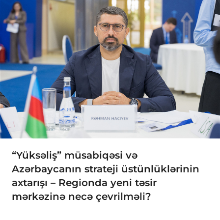
“Yüksəliş” müsabiqəsi və
Azərbaycanın strateji üstünlüklərinin
axtarışı – Regionda yeni təsir
mərkəzinə necə çevrilməli?