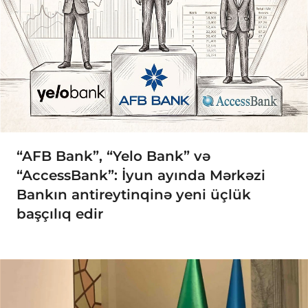
“AFB Bank”, “Yelo Bank” və
“AccessBank”: İyun ayında Mərkəzi
Bankın antireytinqinə yeni üçlük
başçılıq edir