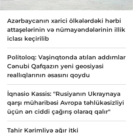
Azərbaycanın xarici ölkələrdəki hərbi
attaşelərinin və nümayəndələrinin illik
iclası keçirilib
Politoloq: Vaşinqtonda atılan addımlar
Cənubi Qafqazın yeni geosiyasi
reallıqlarının əsasını qoydu
İqnasio Kassis: "Rusiyanın Ukraynaya
qarşı müharibəsi Avropa təhlükəsizliyi
üçün ən ciddi çağırış olaraq qalır"
Tahir Kərimliyə ağır itki