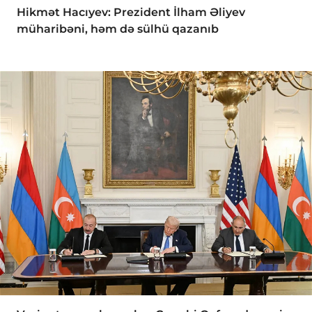
Hikmət Hacıyev: Prezident İlham Əliyev
müharibəni, həm də sülhü qazanıb