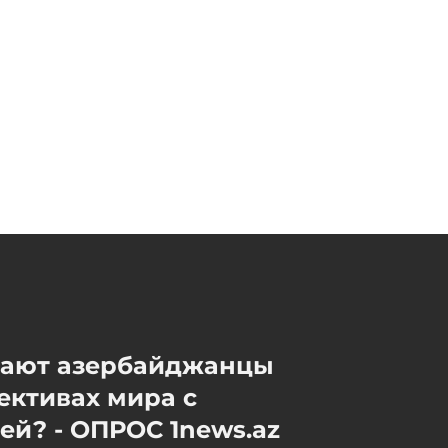
Сегодня, 13:33
Сын Зейнала Нагдалиева
сменил сына Абеля
Магеррамова на должности
посла в Эстонии
Сегодня, 13:29
мают азербайджанцы
ективах мира с
й? - ОПРОС 1news.az