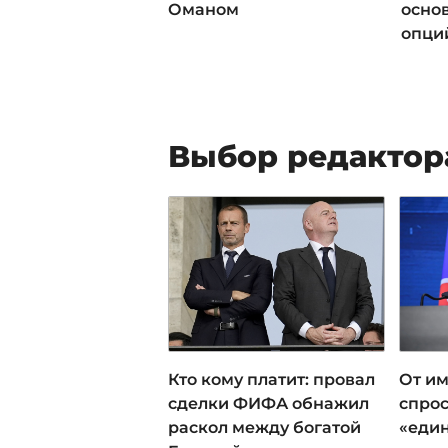
Оманом
осно
опци
Выбор редактор
Кто кому платит: провал
От им
сделки ФИФА обнажил
спрос
раскол между богатой
«еди