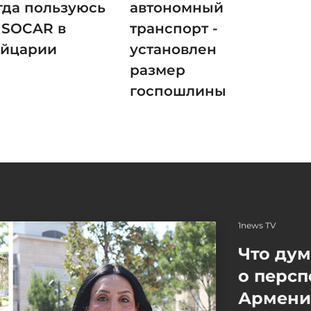
гда пользуюсь
автономный
 SOCAR в
транспорт -
йцарии
установлен
размер
госпошлины
1news TV
Что ду
о персп
Армение