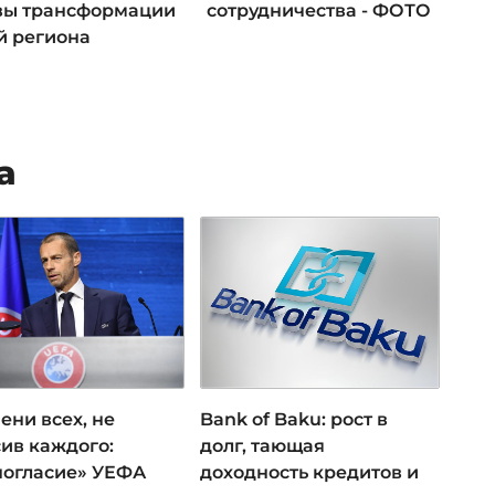
вы трансформации
сотрудничества - ФОТО
й региона
а
ени всех, не
Bank of Baku: рост в
ив каждого:
долг, тающая
ногласие» УЕФА
доходность кредитов и