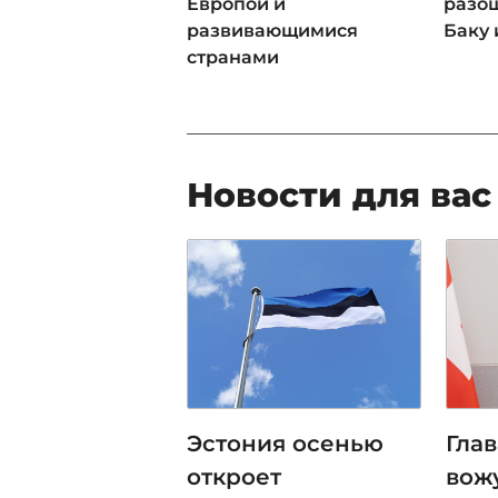
Европой и
разош
развивающимися
Баку 
странами
Новости для вас
Эстония осенью
Гла
откроет
вож