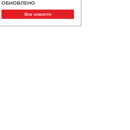
ОБНОВЛЕНО
Сегодня, 15:22
Все новости
Саудовская Аравия, Турция
и Пакистан сочтут
нападение на одну из стран
атакой на всех
Сегодня, 15:15
Возвращение к истокам и
международному праву:
почему Науру становится
Наоэро
Сегодня, 15:02
Забил тетю брусом:
подробности убийства в
Товузе - ОБНОВЛЕНО