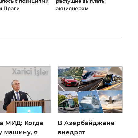
лось с позициями
растущие выплаты
и Праги
акционерам
ва МИД: Когда
В Азербайджане
у машину, я
внедрят