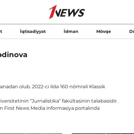
t
İqtisadiyyat
İdman
Mövqe
D
ədinova
 anadan olub. 2022-ci ildə 160 nömrəli Klassik
ersitetinin “Jurnalistika” fakültəsinin tələbəsidir.
ən First News Media informasiya portalında