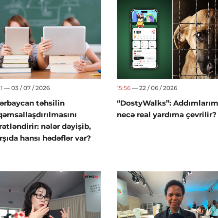
1
— 03 / 07 / 2026
15:56
— 22 / 06 / 2026
ərbaycan təhsilin
“DostyWalks”: Addımlarım
qəmsallaşdırılmasını
necə real yardıma çevrilir?
rətləndirir: nələr dəyişib,
rşıda hansı hədəflər var?