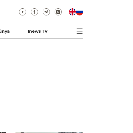
ünya
1news TV