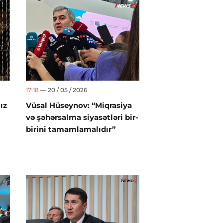
17:18
— 20 / 05 / 2026
ız
Vüsal Hüseynov: “Miqrasiya
və şəhərsalma siyasətləri bir-
birini tamamlamalıdır”