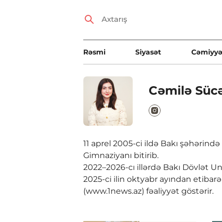
Rəsmi
Siyasət
Cəmiyyə
Cəmilə Süc
11 aprel 2005-ci ildə Bakı şəhərində
Gimnaziyanı bitirib.
2022–2026-cı illərdə Bakı Dövlət Univ
2025-ci ilin oktyabr ayından etibar
(www.1news.az) fəaliyyət göstərir.