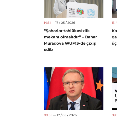
14:31
— 17 / 05 / 2026
13:
“Şəhərlər təhlükəsizlik
Ka
məkanı olmalıdır” – Bahar
qa
Muradova WUF13-də çıxış
üç
edib
09:55
— 17 / 05 / 2026
09: