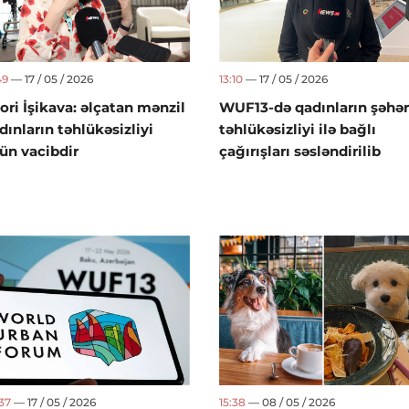
49
— 17 / 05 / 2026
13:10
— 17 / 05 / 2026
ori İşikava: əlçatan mənzil
WUF13-də qadınların şəhər
dınların təhlükəsizliyi
təhlükəsizliyi ilə bağlı
ün vacibdir
çağırışları səsləndirilib
37
— 17 / 05 / 2026
15:38
— 08 / 05 / 2026