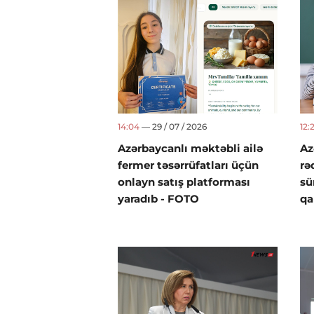
14:04
— 29 / 07 / 2026
12:2
Azərbaycanlı məktəbli ailə
Az
fermer təsərrüfatları üçün
rə
onlayn satış platforması
sü
yaradıb - FOTO
qa