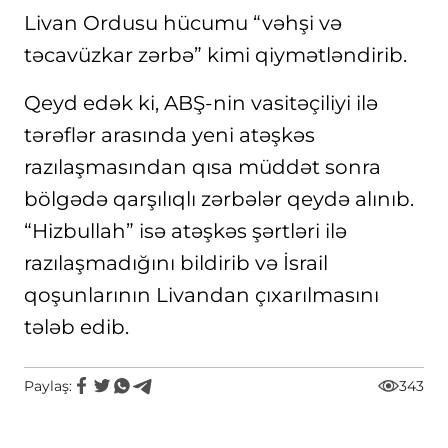
Livan Ordusu hücumu “vəhşi və
təcavüzkar zərbə” kimi qiymətləndirib.
Qeyd edək ki, ABŞ-nin vasitəçiliyi ilə
tərəflər arasında yeni atəşkəs
razılaşmasından qısa müddət sonra
bölgədə qarşılıqlı zərbələr qeydə alınıb.
“Hizbullah” isə atəşkəs şərtləri ilə
razılaşmadığını bildirib və İsrail
qoşunlarının Livandan çıxarılmasını
tələb edib.
Paylaş:
343