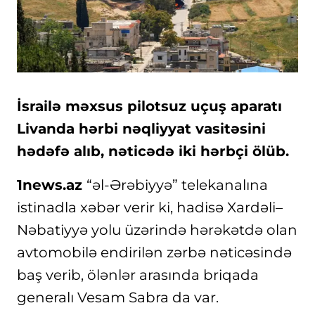
İsrailə məxsus pilotsuz uçuş aparatı
Livanda hərbi nəqliyyat vasitəsini
hədəfə alıb, nəticədə iki hərbçi ölüb.
1news.az
“əl-Ərəbiyyə” telekanalına
istinadla xəbər verir ki, hadisə Xardəli–
Nəbatiyyə yolu üzərində hərəkətdə olan
avtomobilə endirilən zərbə nəticəsində
baş verib, ölənlər arasında briqada
generalı Vesam Sabra da var.