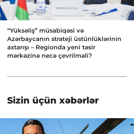
“Yüksəliş” müsabiqəsi və
Azərbaycanın strateji üstünlüklərinin
axtarışı – Regionda yeni təsir
mərkəzinə necə çevrilməli?
Sizin üçün xəbərlər