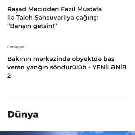
Rəşad Məciddən Fazil Mustafa
ilə Taleh Şahsuvarlıya çağırış:
“Barışın getsin!”
Cəmiyyət
Bakının mərkəzində obyektdə baş
verən yanğın söndürülüb - YENİLƏNİB
2
Dünya