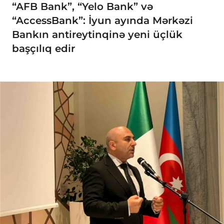
“AFB Bank”, “Yelo Bank” və
“AccessBank”: İyun ayında Mərkəzi
Bankın antireytinqinə yeni üçlük
başçılıq edir