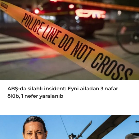
ABŞ-də silahlı insident: Eyni ailədən 3 nəfər
ölüb, 1 nəfər yaralanıb