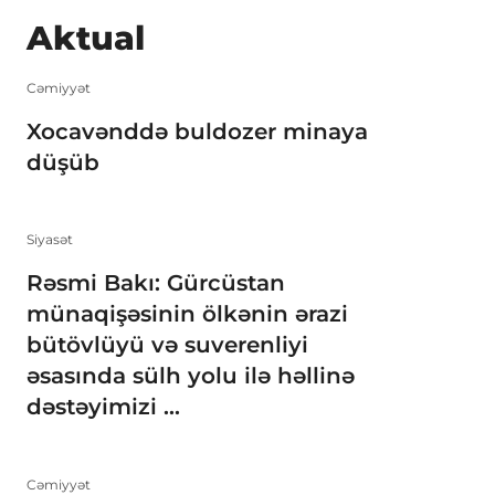
Aktual
Cəmiyyət
Xocavənddə buldozer minaya
düşüb
Siyasət
Rəsmi Bakı: Gürcüstan
münaqişəsinin ölkənin ərazi
bütövlüyü və suverenliyi
əsasında sülh yolu ilə həllinə
dəstəyimizi ...
Cəmiyyət