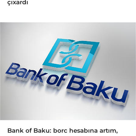
çıxardı
Bank of Baku: borc hesabına artım,