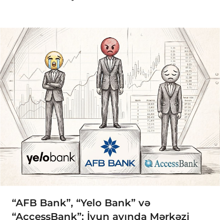
“AFB Bank”, “Yelo Bank” və
“AccessBank”: İyun ayında Mərkəzi