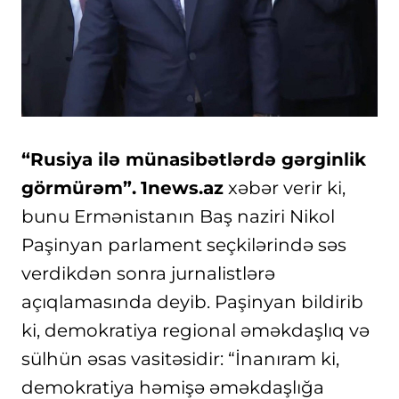
“Rusiya ilə münasibətlərdə gərginlik
görmürəm”.
1news.az
xəbər verir ki,
bunu Ermənistanın Baş naziri Nikol
Paşinyan parlament seçkilərində səs
verdikdən sonra jurnalistlərə
açıqlamasında deyib. Paşinyan bildirib
ki, demokratiya regional əməkdaşlıq və
sülhün əsas vasitəsidir: “İnanıram ki,
demokratiya həmişə əməkdaşlığa