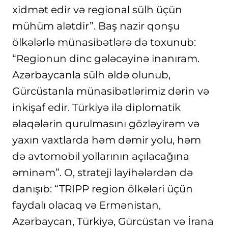
xidmət edir və regional sülh üçün
mühüm alətdir”. Baş nazir qonşu
ölkələrlə münasibətlərə də toxunub:
“Regionun dinc gələcəyinə inanıram.
Azərbaycanla sülh əldə olunub,
Gürcüstanla münasibətlərimiz dərin və
inkişaf edir. Türkiyə ilə diplomatik
əlaqələrin qurulmasını gözləyirəm və
yaxın vaxtlarda həm dəmir yolu, həm
də avtomobil yollarının açılacağına
əminəm”. O, strateji layihələrdən də
danışıb: “TRIPP region ölkələri üçün
faydalı olacaq və Ermənistan,
Azərbaycan, Türkiyə, Gürcüstan və İrana