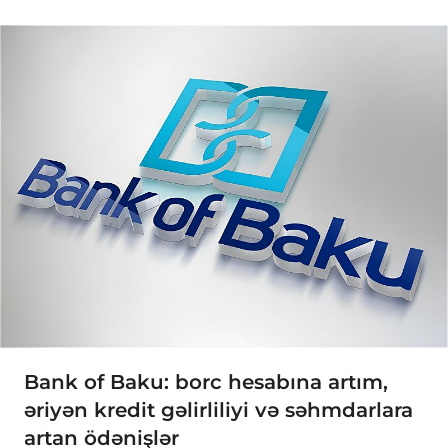
Bank of Baku: borc hesabına artım,
əriyən kredit gəlirliliyi və səhmdarlara
artan ödənişlər