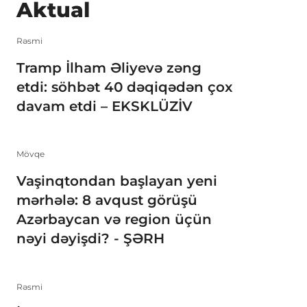
Aktual
Rəsmi
Tramp İlham Əliyevə zəng
etdi: söhbət 40 dəqiqədən çox
davam etdi – EKSKLÜZİV
Mövqe
Vaşinqtondan başlayan yeni
mərhələ: 8 avqust görüşü
Azərbaycan və region üçün
nəyi dəyişdi? - ŞƏRH
Rəsmi