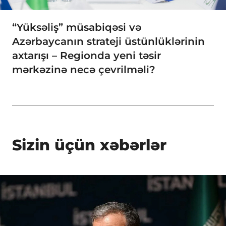
“Yüksəliş” müsabiqəsi və
Azərbaycanın strateji üstünlüklərinin
axtarışı – Regionda yeni təsir
mərkəzinə necə çevrilməli?
Sizin üçün xəbərlər