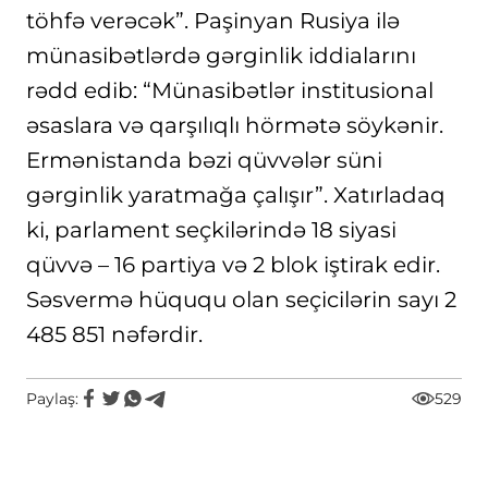
töhfə verəcək”. Paşinyan Rusiya ilə
münasibətlərdə gərginlik iddialarını
rədd edib: “Münasibətlər institusional
əsaslara və qarşılıqlı hörmətə söykənir.
Ermənistanda bəzi qüvvələr süni
gərginlik yaratmağa çalışır”. Xatırladaq
ki, parlament seçkilərində 18 siyasi
qüvvə – 16 partiya və 2 blok iştirak edir.
Səsvermə hüququ olan seçicilərin sayı 2
485 851 nəfərdir.
Paylaş:
529