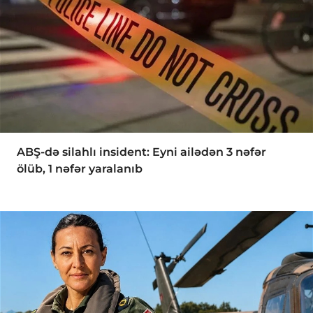
ABŞ-də silahlı insident: Eyni ailədən 3 nəfər
ölüb, 1 nəfər yaralanıb