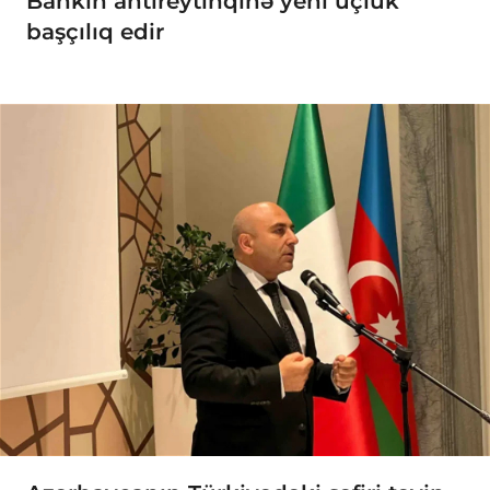
Bankın antireytinqinə yeni üçlük
başçılıq edir