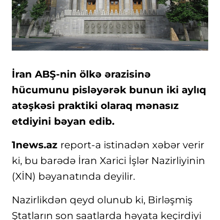
İran ABŞ-nin ölkə ərazisinə
hücumunu pisləyərək bunun iki aylıq
atəşkəsi praktiki olaraq mənasız
etdiyini bəyan edib.
1news.az
report-a istinadən xəbər verir
ki, bu barədə İran Xarici İşlər Nazirliyinin
(XİN) bəyanatında deyilir.
Nazirlikdən qeyd olunub ki, Birləşmiş
Ştatların son saatlarda həyata keçirdiyi