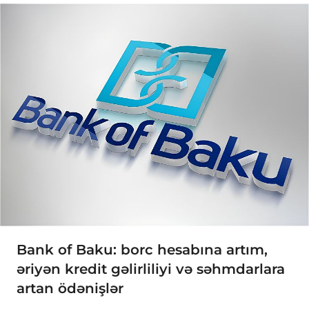
Bank of Baku: borc hesabına artım,
əriyən kredit gəlirliliyi və səhmdarlara
artan ödənişlər