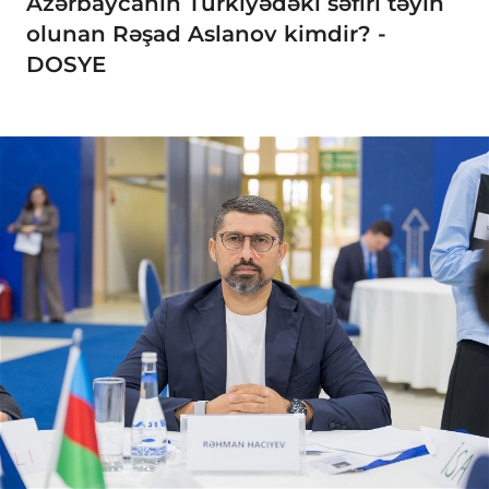
Azərbaycanın Türkiyədəki səfiri təyin
olunan Rəşad Aslanov kimdir? -
DOSYE