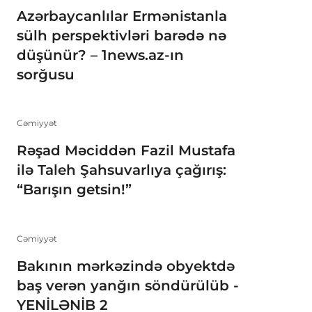
Azərbaycanlılar Ermənistanla
sülh perspektivləri barədə nə
düşünür? – 1news.az-ın
sorğusu
Cəmiyyət
Rəşad Məciddən Fazil Mustafa
ilə Taleh Şahsuvarlıya çağırış:
“Barışın getsin!”
Cəmiyyət
Bakının mərkəzində obyektdə
baş verən yanğın söndürülüb -
YENİLƏNİB 2