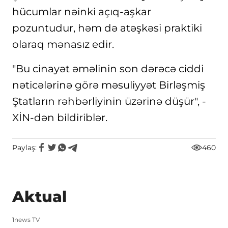
hücumlar nəinki açıq-aşkar
pozuntudur, həm də atəşkəsi praktiki
olaraq mənasız edir.
"Bu cinayət əməlinin son dərəcə ciddi
nəticələrinə görə məsuliyyət Birləşmiş
Ştatların rəhbərliyinin üzərinə düşür", -
XİN-dən bildiriblər.
Paylaş:
460
Aktual
1news TV