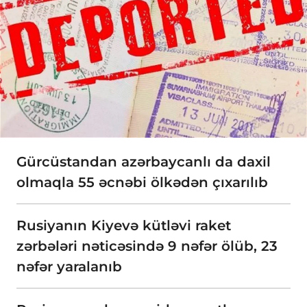
Gürcüstandan azərbaycanlı da daxil
olmaqla 55 əcnəbi ölkədən çıxarılıb
Rusiyanın Kiyevə kütləvi raket
zərbələri nəticəsində 9 nəfər ölüb, 23
nəfər yaralanıb