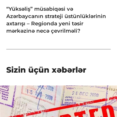
“Yüksəliş” müsabiqəsi və
Azərbaycanın strateji üstünlüklərinin
axtarışı – Regionda yeni təsir
mərkəzinə necə çevrilməli?
Sizin üçün xəbərlər