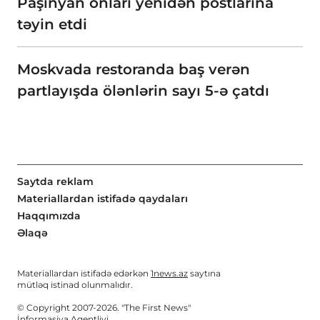
Paşinyan onları yenidən postlarına
təyin etdi
Moskvada restoranda baş verən
partlayışda ölənlərin sayı 5-ə çatdı
Saytda reklam
Materiallardan istifadə qaydaları
Haqqımızda
Əlaqə
Materiallardan istifadə edərkən
1news.az
saytına
mütləq istinad olunmalıdır.
© Copyright 2007-2026. "The First News"
İnformasiya Agentliyi