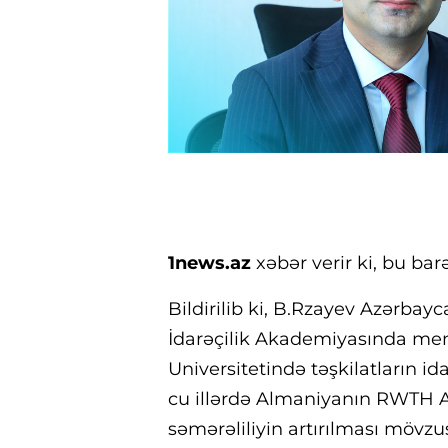
1news.az
xəbər verir ki, bu b
Bildirilib ki, B.Rzayev Azərbay
İdarəçilik Akademiyasında mene
Universitetində təşkilatların id
cu illərdə Almaniyanın RWTH Aa
səmərəliliyin artırılması mövz