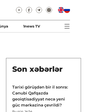
ünya
1news TV
Son xəbərlər
Tarixi görüşdən bir il sonra:
Cənubi Qafqazda
geoiqtisadiyyat necə yeni
güc mərkəzinə çevrildi?
Bu gün, 14:54