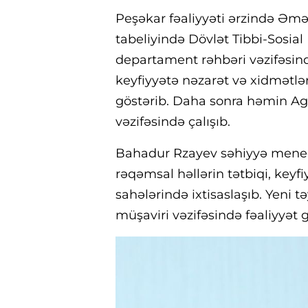
Peşəkar fəaliyyəti ərzində Əmək
tabeliyində Dövlət Tibbi-Sosial
departament rəhbəri vəzifəsində 
keyfiyyətə nəzarət və xidmətlər
göstərib. Daha sonra həmin Age
vəzifəsində çalışıb.
Bahadur Rzayev səhiyyə menecme
rəqəmsal həllərin tətbiqi, keyfiy
sahələrində ixtisaslaşıb. Yeni 
müşaviri vəzifəsində fəaliyyət g