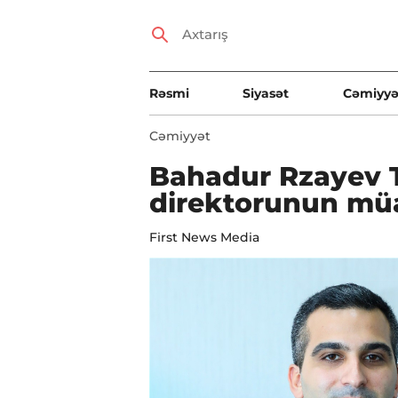
Rəsmi
Siyasət
Cəmiyyə
Cəmiyyət
Bahadur Rzayev T
direktorunun müav
First News Media