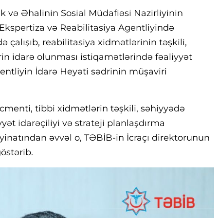
 və Əhalinin Sosial Müdafiəsi Nazirliyinin
 Ekspertiza və Reabilitasiya Agentliyində
çalışıb, reabilitasiya xidmətlərinin təşkili,
in idarə olunması istiqamətlərində fəaliyyət
ntliyin İdarə Heyəti sədrinin müşaviri
nti, tibbi xidmətlərin təşkili, səhiyyədə
yət idarəçiliyi və strateji planlaşdırma
təyinatından əvvəl o, TƏBİB-in İcraçı direktorunun
östərib.