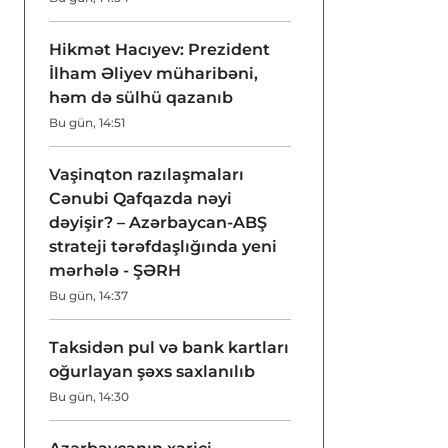
Hikmət Hacıyev: Prezident
İlham Əliyev müharibəni,
həm də sülhü qazanıb
Bu gün, 14:51
Vaşinqton razılaşmaları
Cənubi Qafqazda nəyi
dəyişir? – Azərbaycan-ABŞ
strateji tərəfdaşlığında yeni
mərhələ - ŞƏRH
Bu gün, 14:37
Taksidən pul və bank kartları
oğurlayan şəxs saxlanılıb
Bu gün, 14:30