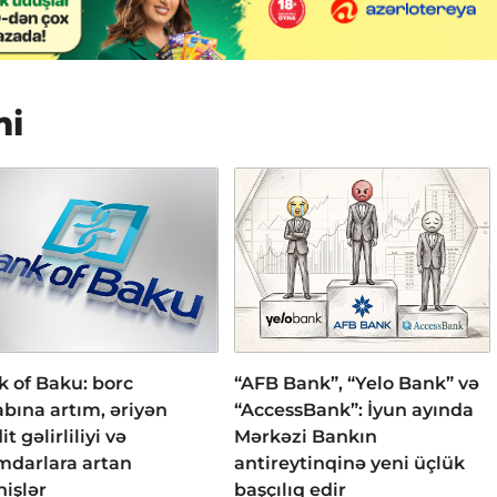
mi
 of Baku: borc
“AFB Bank”, “Yelo Bank” və
bına artım, əriyən
“AccessBank”: İyun ayında
it gəlirliliyi və
Mərkəzi Bankın
mdarlara artan
antireytinqinə yeni üçlük
işlər
başçılıq edir