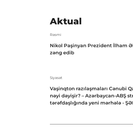
Aktual
Rəsmi
Nikol Paşinyan Prezident İlham Ə
zəng edib
Siyasət
Vaşinqton razılaşmaları Cənubi 
nəyi dəyişir? – Azərbaycan-ABŞ str
tərəfdaşlığında yeni mərhələ - Ş