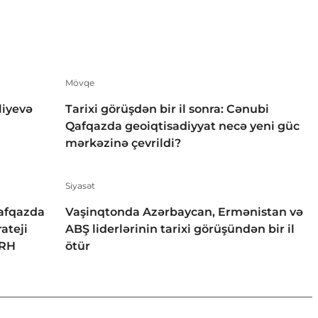
Mövqe
liyevə
Tarixi görüşdən bir il sonra: Cənubi
Qafqazda geoiqtisadiyyat necə yeni güc
mərkəzinə çevrildi?
Siyasət
Qafqazda
Vaşinqtonda Azərbaycan, Ermənistan və
ateji
ABŞ liderlərinin tarixi görüşündən bir il
ƏRH
ötür