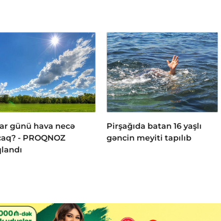
ar günü hava necə
Pirşağıda batan 16 yaşlı
caq? - PROQNOZ
gəncin meyiti tapılıb
qlandı