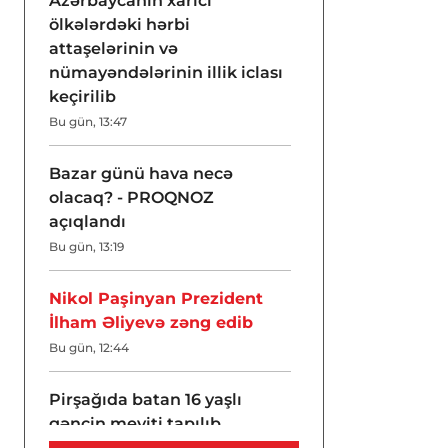
Azərbaycanın xarici
ölkələrdəki hərbi
attaşelərinin və
nümayəndələrinin illik iclası
keçirilib
Bu gün, 13:47
Bazar günü hava necə
olacaq? - PROQNOZ
açıqlandı
Bu gün, 13:19
Nikol Paşinyan Prezident
İlham Əliyevə zəng edib
Bu gün, 12:44
Pirşağıda batan 16 yaşlı
gəncin meyiti tapılıb