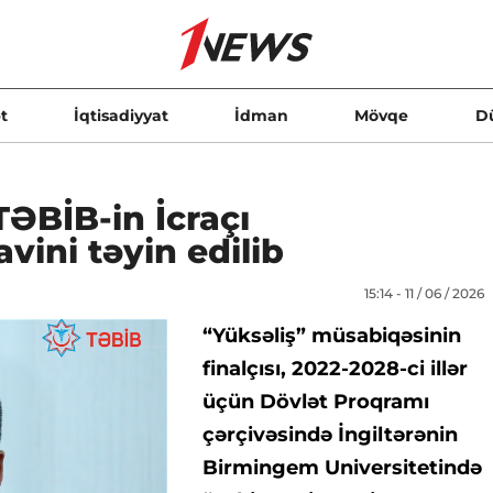
t
İqtisadiyyat
İdman
Mövqe
D
ƏBİB-in İcraçı
ini təyin edilib
15:14 - 11 / 06 / 2026
“Yüksəliş” müsabiqəsinin
finalçısı, 2022-2028-ci illər
üçün Dövlət Proqramı
çərçivəsində İngiltərənin
Birmingem Universitetində