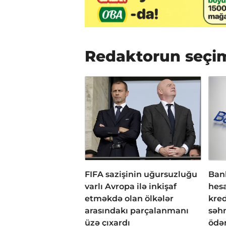
Redaktorun seçi
FIFA sazişinin uğursuzluğu
Bank
varlı Avropa ilə inkişaf
hesa
etməkdə olan ölkələr
kred
arasındakı parçalanmanı
səh
üzə çıxardı
ödən