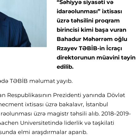
“Səhiyyə siyasəti və
idarəolunması” ixtisası
üzrə təhsilini proqram
birincisi kimi başa vuran
Bahadur Məhərrəm oğlu
Rzayev TƏBİB-in İcraçı
direktorunun müavini təyin
edilib.
arədə TƏBİB məlumat yayıb.
can Respublikasının Prezidenti yanında Dövlət
cment ixtisası üzrə bakalavr, İstanbul
arəolunması üzrə magistr təhsili alıb. 2018–2019-
chen Universitetində liderlik və təşkilati
usunda elmi araşdırmalar aparıb.