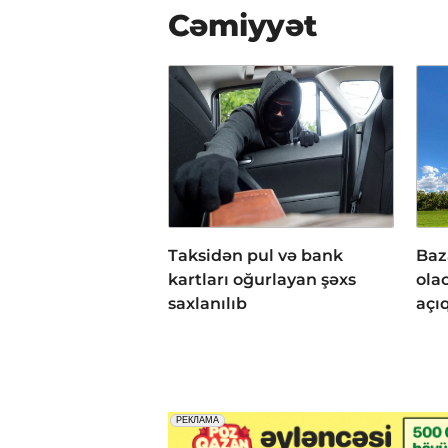
Cəmiyyət
Taksidən pul və bank
Baz
kartları oğurlayan şəxs
ola
saxlanılıb
açı