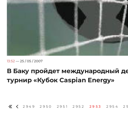
13:52
— 25 / 05 / 2007
В Баку пройдет международный д
турнир «Кубок Caspian Energy»
2949
2950
2951
2952
2953
2954
2