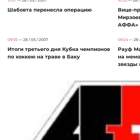
13:57
— 28 / 05 / 2007
10:03
— 28 /
Шабовта перенесла операцию
Вице-пр
Мирзоев
АФФА»
09:55
— 28 / 05 / 2007
09:24
— 28 /
Итоги третьего дня Кубка чемпионов
Рауф Ма
по хоккею на траве в Баку
на мем
звезды