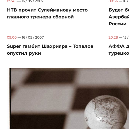
09:45
— 16 / 05 / 2007
09:36
— 16 /
НТВ прочит Сулейманову место
Будет 
главного тренера сборной
Азерба
России
09:00
— 16 / 05 / 2007
20:28
— 15 /
Super гамбит Шахрияра – Топалов
АФФА д
опустил руки
турецко