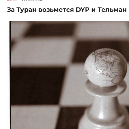
За Туран возьмется DYP и Тельман