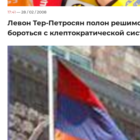
17:41
— 28 / 02 / 2008
Левон Тер-Петросян полон решимо
бороться с клептократической си