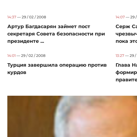
14:37
— 29 / 02 / 2008
14:07
— 29 /
Артур Багдасарян займет пост
Серж С
секретаря Совета безопасности при
чрезвыч
президенте ...
пока эт
14:01
— 29 / 02 / 2008
13:27
— 29 /
Турция завершила операцию против
Глава Н
курдов
формир
правите