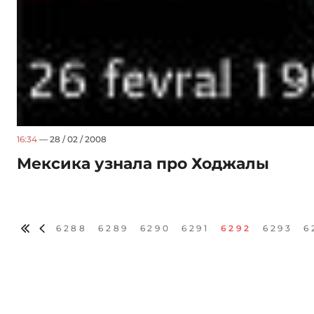
16:34
— 28 / 02 / 2008
Мексика узнала про Ходжалы
6288
6289
6290
6291
6292
6293
6