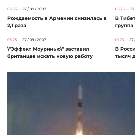
06:55
— 27 / 09 / 2007
05:25
— 27 
Рождаемость в Армении снизилась в
В Тибе
2,1 раза
группа
03:25
— 27 / 09 / 2007
01:23
— 27 /
\"Эффект Моуринью\" заставил
В Росс
британцев искать новую работу
тысяч 