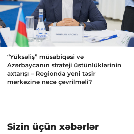
“Yüksəliş” müsabiqəsi və
Azərbaycanın strateji üstünlüklərinin
axtarışı – Regionda yeni təsir
mərkəzinə necə çevrilməli?
Sizin üçün xəbərlər