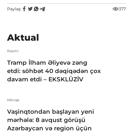
Paylaş:
377
Aktual
Rəsmi
Tramp İlham Əliyevə zəng
etdi: söhbət 40 dəqiqədən çox
davam etdi – EKSKLÜZİV
Mövqe
Vaşinqtondan başlayan yeni
mərhələ: 8 avqust görüşü
Azərbaycan və region üçün