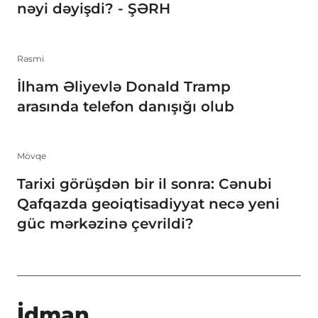
nəyi dəyişdi? - ŞƏRH
Rəsmi
İlham Əliyevlə Donald Tramp
arasında telefon danışığı olub
Mövqe
Tarixi görüşdən bir il sonra: Cənubi
Qafqazda geoiqtisadiyyat necə yeni
güc mərkəzinə çevrildi?
İdman