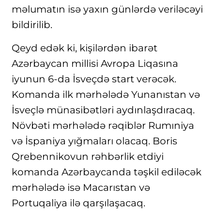
məlumatın isə yaxın günlərdə veriləcəyi
bildirilib.
Qeyd edək ki, kişilərdən ibarət
Azərbaycan millisi Avropa Liqasına
iyunun 6-da İsveçdə start verəcək.
Komanda ilk mərhələdə Yunanıstan və
İsveçlə münasibətləri aydınlaşdıracaq.
Növbəti mərhələdə rəqiblər Rumıniya
və İspaniya yığmaları olacaq. Boris
Qrebennikovun rəhbərlik etdiyi
komanda Azərbaycanda təşkil ediləcək
mərhələdə isə Macarıstan və
Portuqaliya ilə qarşılaşacaq.