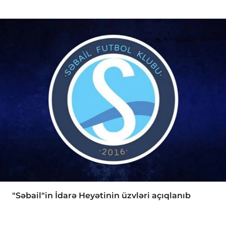
"Səbail"in İdarə Heyətinin üzvləri açıqlanıb