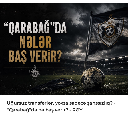
Uğursuz transferlər, yoxsa sadəcə şanssızlıq? -
"Qarabağ"da nə baş verir? - RƏY