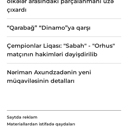
ölkələr arasındakı parçalanmanı üzə
çıxardı
“Qarabağ” “Dinamo”ya qarşı
Çempionlar Liqası: "Sabah" - "Orhus"
matçının hakimləri dəyişdirilib
Nəriman Axundzadənin yeni
müqaviləsinin detalları
Saytda reklam
Materiallardan istifadə qaydaları