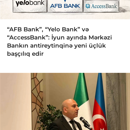
“AFB Bank”, “Yelo Bank” və
“AccessBank”: İyun ayında Mərkəzi
Bankın antireytinqinə yeni üçlük
başçılıq edir