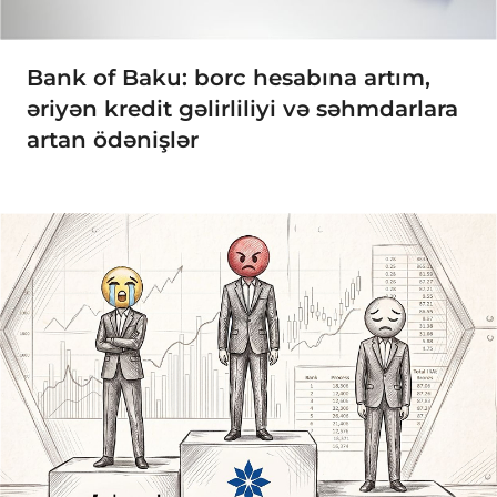
Bank of Baku: borc hesabına artım,
əriyən kredit gəlirliliyi və səhmdarlara
artan ödənişlər