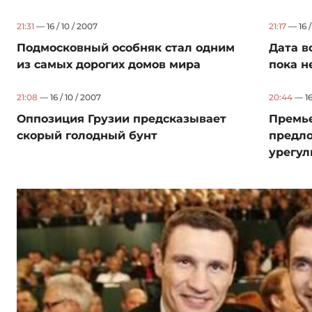
21:31
— 16 / 10 / 2007
21:17
— 16 /
Подмосковный особняк стал одним
Дата в
из самых дорогих домов мира
пока н
21:08
— 16 / 10 / 2007
20:44
— 16 
Оппозиция Грузии предсказывает
Премье
скорый голодный бунт
предло
урегул