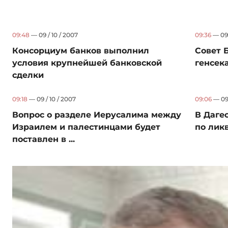
09:48
— 09 / 10 / 2007
09:36
— 09 
Консорциум банков выполнил
Совет 
условия крупнейшей банковской
генсек
сделки
09:18
— 09 / 10 / 2007
09:06
— 09 
Вопрос о разделе Иерусалима между
В Даге
Израилем и палестинцами будет
по лик
поставлен в ...