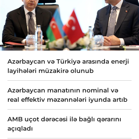
Azərbaycan və Türkiyə arasında enerji
layihələri müzakirə olunub
Azərbaycan manatının nominal və
real effektiv məzənnələri iyunda artıb
AMB uçot dərəcəsi ilə bağlı qərarını
açıqladı