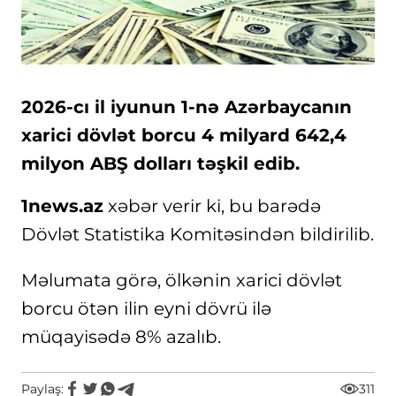
2026-cı il iyunun 1-nə Azərbaycanın
xarici dövlət borcu 4 milyard 642,4
milyon ABŞ dolları təşkil edib.
1news.az
xəbər verir ki, bu barədə
Dövlət Statistika Komitəsindən bildirilib.
Məlumata görə, ölkənin xarici dövlət
borcu ötən ilin eyni dövrü ilə
müqayisədə 8% azalıb.
Paylaş:
311