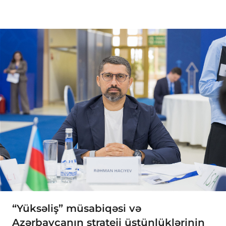
“Yüksəliş” müsabiqəsi və
Azərbaycanın strateji üstünlüklərinin