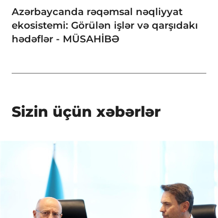
Azərbaycanda rəqəmsal nəqliyyat
ekosistemi: Görülən işlər və qarşıdakı
hədəflər - MÜSAHİBƏ
Sizin üçün xəbərlər