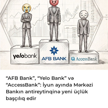
“AFB Bank”, “Yelo Bank” və
“AccessBank”: İyun ayında Mərkəzi
Bankın antireytinqinə yeni üçlük
başçılıq edir