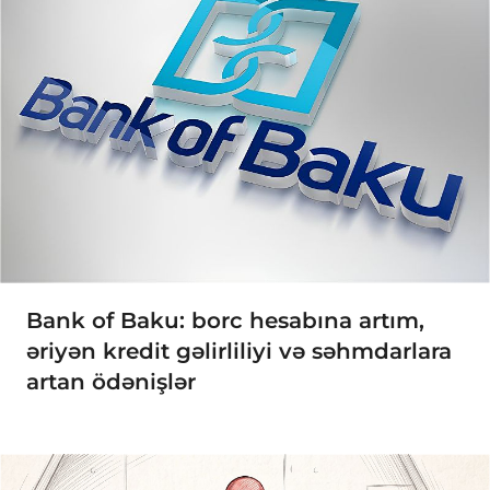
Bank of Baku: borc hesabına artım,
əriyən kredit gəlirliliyi və səhmdarlara
artan ödənişlər