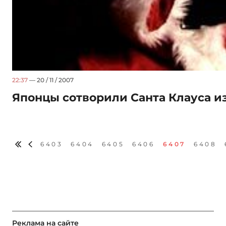
22:37
— 20 / 11 / 2007
Японцы сотворили Санта Клауса из
6403
6404
6405
6406
6407
6408
Реклама на сайте