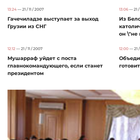
13:24
— 21 / 11 / 2007
13:06
— 21 / 
Гачечиладзе выступает за выход
Из Бел
Грузии из СНГ
католич
он \"не 
12:12
— 21 / 11 / 2007
12:00
— 21 /
Мушарраф уйдет с поста
Объеди
главнокомандующего, если станет
готови
президентом