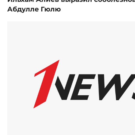
Абдулле Гюлю