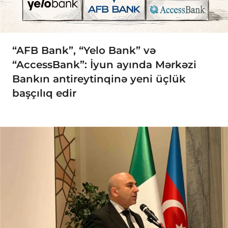
“AFB Bank”, “Yelo Bank” və
“AccessBank”: İyun ayında Mərkəzi
Bankın antireytinqinə yeni üçlük
başçılıq edir