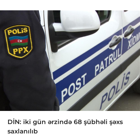
DİN: iki gün ərzində 68 şübhəli şəxs
saxlanılıb