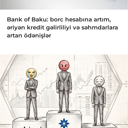
Bank of Baku: borc hesabına artım,
əriyən kredit gəlirliliyi və səhmdarlara
artan ödənişlər