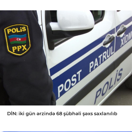
DİN: iki gün ərzində 68 şübhəli şəxs saxlanılıb