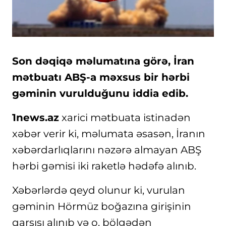
Son dəqiqə məlumatına görə, İran
mətbuatı ABŞ-a məxsus bir hərbi
gəminin vurulduğunu iddia edib.
1news.az
xarici mətbuata istinadən
xəbər verir ki, məlumata əsasən, İranın
xəbərdarlıqlarını nəzərə almayan ABŞ
hərbi gəmisi iki raketlə hədəfə alınıb.
Xəbərlərdə qeyd olunur ki, vurulan
gəminin Hörmüz boğazına girişinin
qarşısı alınıb və o, bölgədən