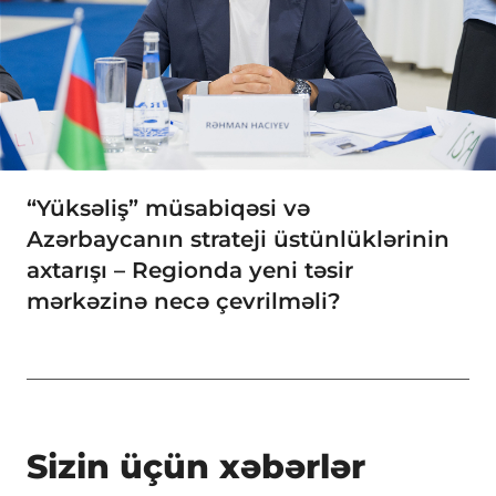
“Yüksəliş” müsabiqəsi və
Azərbaycanın strateji üstünlüklərinin
axtarışı – Regionda yeni təsir
mərkəzinə necə çevrilməli?
Sizin üçün xəbərlər