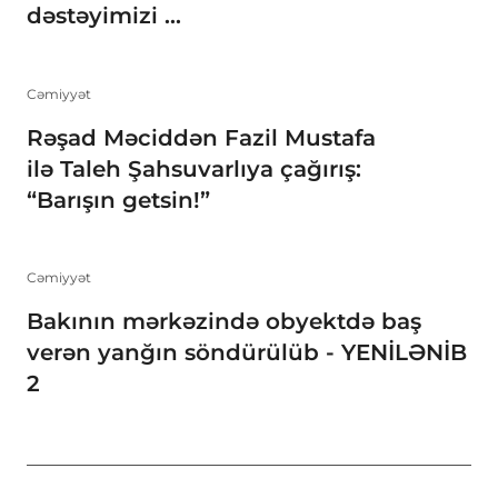
dəstəyimizi ...
Cəmiyyət
Rəşad Məciddən Fazil Mustafa
ilə Taleh Şahsuvarlıya çağırış:
“Barışın getsin!”
Cəmiyyət
Bakının mərkəzində obyektdə baş
verən yanğın söndürülüb - YENİLƏNİB
2