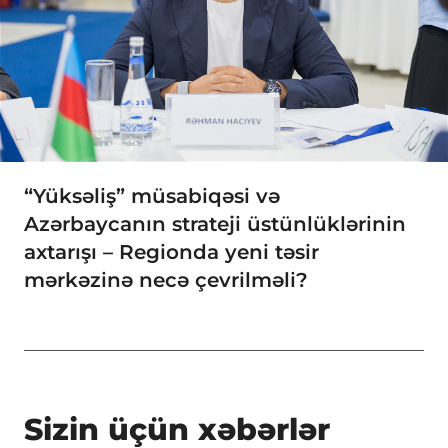
“Yüksəliş” müsabiqəsi və
Azərbaycanın strateji üstünlüklərinin
axtarışı – Regionda yeni təsir
mərkəzinə necə çevrilməli?
Sizin üçün xəbərlər