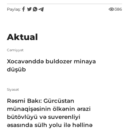
Paylaş:
386
Aktual
Cəmiyyət
Xocavənddə buldozer minaya
düşüb
Siyasət
Rəsmi Bakı: Gürcüstan
münaqişəsinin ölkənin ərazi
bütövlüyü və suverenliyi
əsasında sülh yolu ilə həllinə