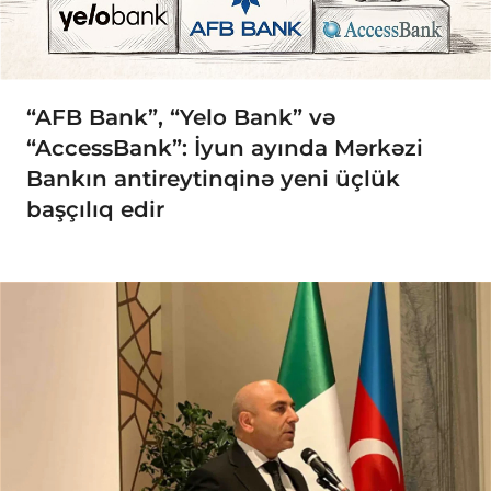
“AFB Bank”, “Yelo Bank” və
“AccessBank”: İyun ayında Mərkəzi
Bankın antireytinqinə yeni üçlük
başçılıq edir