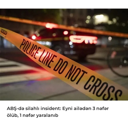
ABŞ-də silahlı insident: Eyni ailədən 3 nəfər
ölüb, 1 nəfər yaralanıb