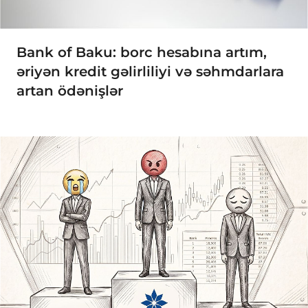
Bank of Baku: borc hesabına artım,
əriyən kredit gəlirliliyi və səhmdarlara
artan ödənişlər