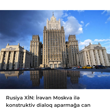
Rusiya XİN: İrəvan Moskva ilə
konstruktiv dialoq aparmağa can