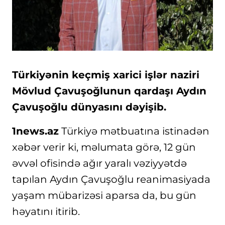
Türkiyənin keçmiş xarici işlər naziri
Mövlud Çavuşoğlunun qardaşı Aydın
Çavuşoğlu dünyasını dəyişib.
1news.az
Türkiyə mətbuatına istinadən
xəbər verir ki, məlumata görə, 12 gün
əvvəl ofisində ağır yaralı vəziyyətdə
tapılan Aydın Çavuşoğlu reanimasiyada
yaşam mübarizəsi aparsa da, bu gün
həyatını itirib.