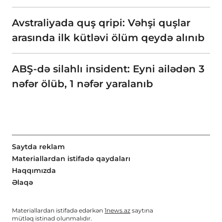
Avstraliyada quş qripi: Vəhşi quşlar
arasında ilk kütləvi ölüm qeydə alınıb
ABŞ-də silahlı insident: Eyni ailədən 3
nəfər ölüb, 1 nəfər yaralanıb
Saytda reklam
Materiallardan istifadə qaydaları
Haqqımızda
Əlaqə
Materiallardan istifadə edərkən
1news.az
saytına
mütləq istinad olunmalıdır.