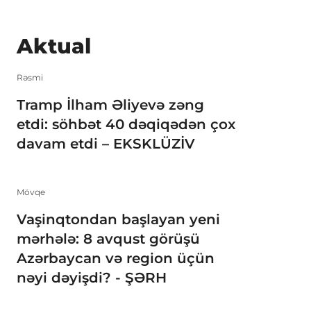
Aktual
Rəsmi
Tramp İlham Əliyevə zəng
etdi: söhbət 40 dəqiqədən çox
davam etdi – EKSKLÜZİV
Mövqe
Vaşinqtondan başlayan yeni
mərhələ: 8 avqust görüşü
Azərbaycan və region üçün
nəyi dəyişdi? - ŞƏRH