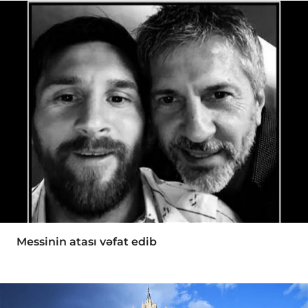
Messinin atası vəfat edib