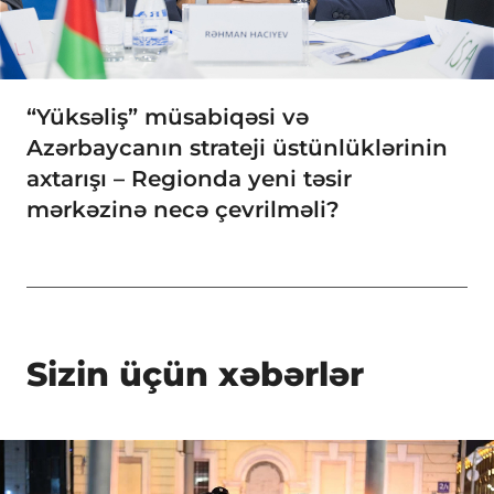
“Yüksəliş” müsabiqəsi və
Azərbaycanın strateji üstünlüklərinin
axtarışı – Regionda yeni təsir
mərkəzinə necə çevrilməli?
Sizin üçün xəbərlər