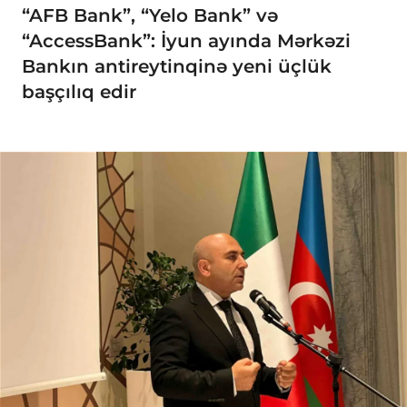
“AFB Bank”, “Yelo Bank” və
“AccessBank”: İyun ayında Mərkəzi
Bankın antireytinqinə yeni üçlük
başçılıq edir