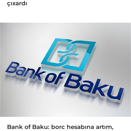
çıxardı
Bank of Baku: borc hesabına artım,