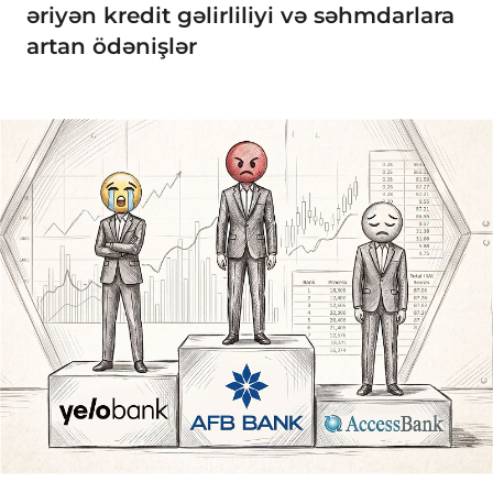
əriyən kredit gəlirliliyi və səhmdarlara
artan ödənişlər