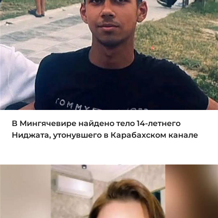
В Мингячевире найдено тело 14-летнего
Ниджата, утонувшего в Карабахском канале