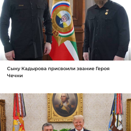
Сыну Кадырова присвоили звание Героя
Чечни