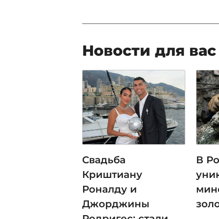
Новости для вас
Свадьба
В Р
Криштиану
уни
Роналду и
мин
Джорджины
зол
Родригес: стали