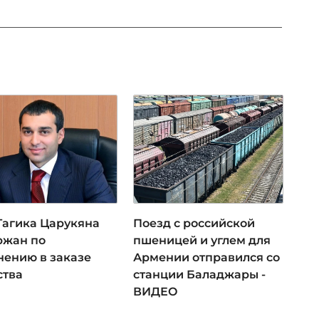
 Гагика Царукяна
Поезд с российской
ржан по
пшеницей и углем для
нению в заказе
Армении отправился со
ства
станции Баладжары -
ВИДЕО