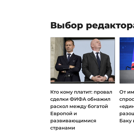
Выбор редактор
Кто кому платит: провал
От им
сделки ФИФА обнажил
спрос
раскол между богатой
«еди
Европой и
разош
развивающимися
Баку 
странами