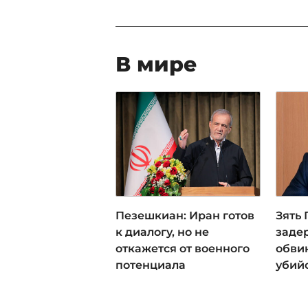
В мире
Пезешкиан: Иран готов
Зять
к диалогу, но не
заде
откажется от военного
обви
потенциала
убий