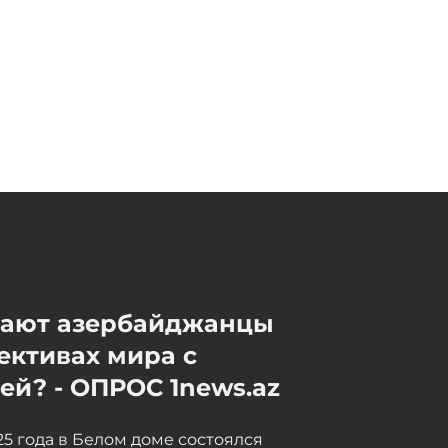
танкеры с казахстанской
нефтью в Черном море
Сегодня, 09:15
мают азербайджанцы
ективах мира с
й? - ОПРОС 1news.az
025 года в Белом доме состоялся