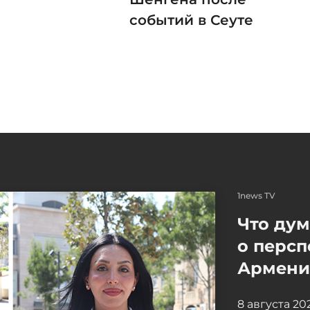
событий в Сеуте
1news TV
Что ду
о персп
Армение
8 августа 2