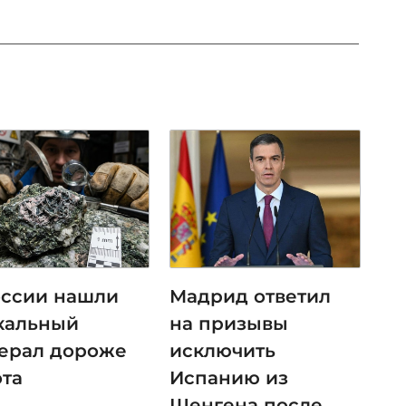
оссии нашли
Мадрид ответил
кальный
на призывы
ерал дороже
исключить
ота
Испанию из
Шенгена после