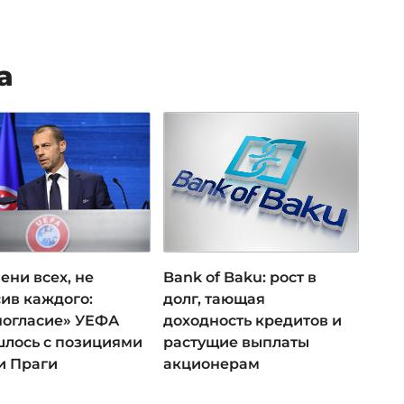
а
ени всех, не
Bank of Baku: рост в
ив каждого:
долг, тающая
ногласие» УЕФА
доходность кредитов и
лось с позициями
растущие выплаты
и Праги
акционерам