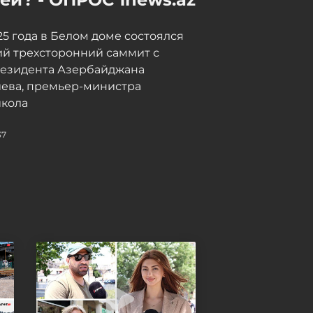
025 года в Белом доме состоялся
й трехсторонний саммит с
резидента Азербайджана
иева, премьер-министра
кола
37