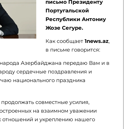
письмо Президенту
Португальской
Республики Антониу
Жозе Сегуре.
Как сообщает
1news.az
,
в письме говорится:
и народа Азербайджана передаю Вам и в
ароду сердечные поздравления и
учаю национального праздника
 продолжать совместные усилия,
построенных на взаимном уважении
х отношений и укреплению нашего