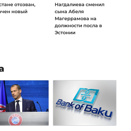
тане отозван,
Нагдалиева сменил
ачен новый
сына Абеля
Магеррамова на
должности посла в
Эстонии
а