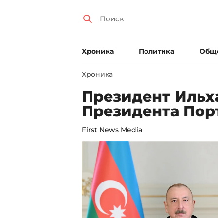
Xроника
Политика
Общ
Xроника
Президент Ильх
Президента Пор
First News Media