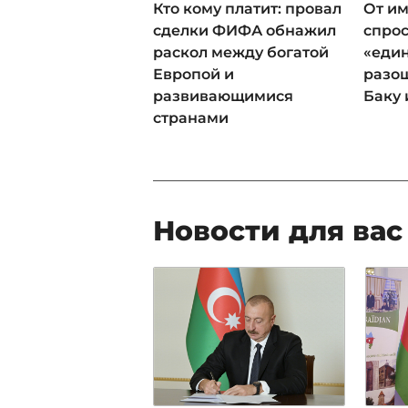
Кто кому платит: провал
От им
сделки ФИФА обнажил
спрос
раскол между богатой
«еди
Европой и
разош
развивающимися
Баку 
странами
Новости для вас