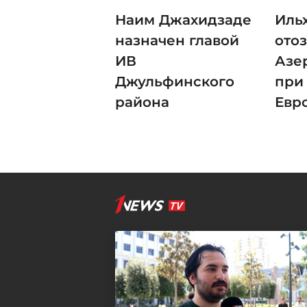
Наим Джахидзаде
Иль
назначен главой
ото
ИВ
Азе
Джульфинского
при
района
Ев