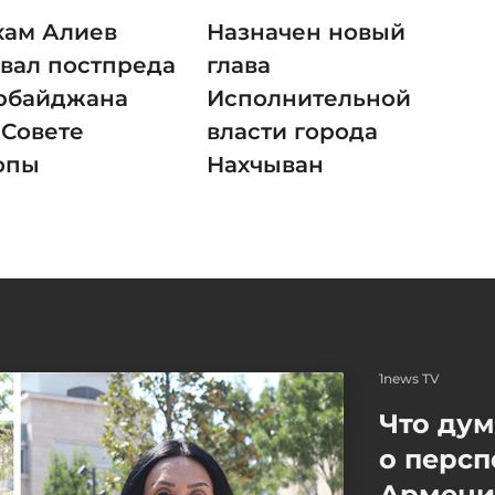
хам Алиев
Назначен новый
звал постпреда
глава
рбайджана
Исполнительной
 Совете
власти города
ропы
Нахчыван
1news TV
Что ду
о персп
Армение