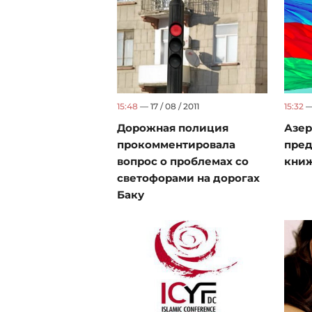
15:48
— 17 / 08 / 2011
15:32
— 
Дорожная полиция
Азе
прокомментировала
пред
вопрос о проблемах со
книж
светофорами на дорогах
Баку