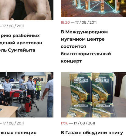
18:20
— 17 / 08 / 2011
 17 / 08 / 2011
В Международном
ерию разбойных
мугамном центре
дений арестован
состоится
ль Сумгайыта
благотворительный
концерт
 17 / 08 / 2011
17:16
— 17 / 08 / 2011
ожная полиция
В Газахе обсудили книгу