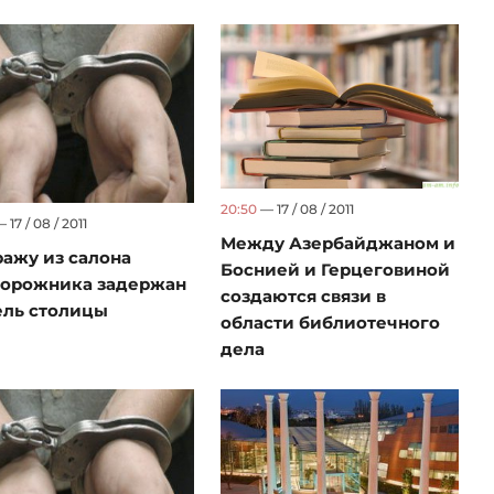
20:50
— 17 / 08 / 2011
 17 / 08 / 2011
Между Азербайджаном и
ражу из салона
Боснией и Герцеговиной
орожника задержан
создаются связи в
ль столицы
области библиотечного
дела