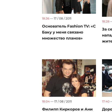
18:36
— 17 / 08 / 2011
18:28
—
Основатель Fashion TV: «С
За с
Баку у меня связано
напа
множество планов»
жите
18:04
— 17 / 08 / 2011
17:40
—
Филипп Киркоров и Ани
Дор