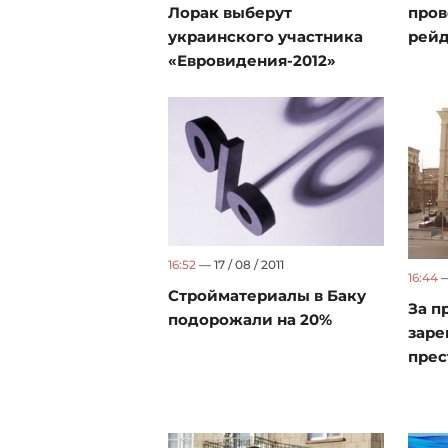
Лорак выберут
пров
украинского участника
рейд
«Евровидения-2012»
16:52
— 17 / 08 / 2011
16:44
—
Стройматериалы в Баку
За п
подорожали на 20%
заре
прес