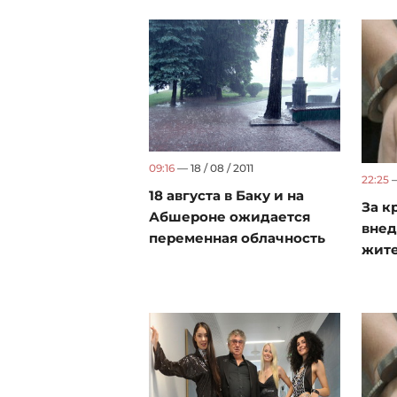
09:16
— 18 / 08 / 2011
22:25
—
18 августа в Баку и на
За к
Абшероне ожидается
внед
переменная облачность
жите