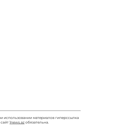
звание Героя Чечни
07 / 08 / 2026, 23:20
и использовании материалов гиперссылка
 сайт
1news.az
обязательна.