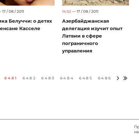
 17 / 08 / 2011
14:52
— 17 / 08 / 2011
ка Белуччи: о детях
Азербайджанская
Венсане Касселе
делегация изучит опыт
Латвии в сфере
пограничного
управления
6481
6482
6483
6484
6485
6486
Пр
на