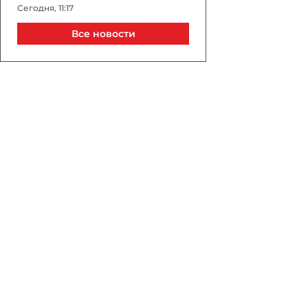
Сегодня, 11:17
Все новости
По прошествии года с
исторической встречи: как
геоэкономика стала
главным двигателем мира
на Южном Кавказе
Сегодня, 11:13
Она дарила жизнь и
знания: к 100-летию Назии
Шамсадинской
Сегодня, 11:00
Пашинян поздравил
народы Азербайджана и
Армении по случаю
годовщины