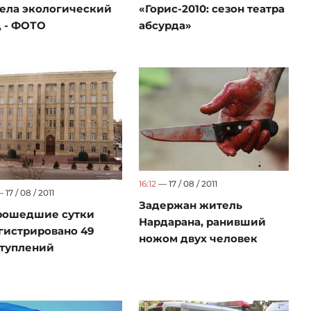
ела экологический
«Горис-2010: сезон театра
 - ФОТО
абсурда»
16:12
— 17 / 08 / 2011
 17 / 08 / 2011
Задержан житель
рошедшие сутки
Нардарана, ранивший
гистрировано 49
ножом двух человек
туплений