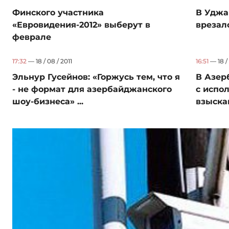
Финского участника
В Уджа
«Евровидения-2012» выберут в
врезал
феврале
17:32
— 18 / 08 / 2011
16:51
— 18 / 
Эльнур Гусейнов: «Горжусь тем, что я
В Азер
- не формат для азербайджанского
с испо
шоу-бизнеса» ...
взыскан