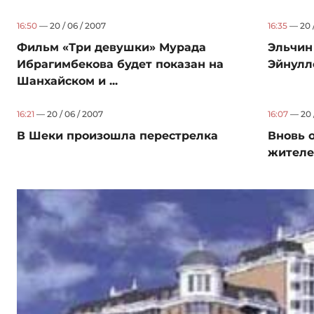
16:50
— 20 / 06 / 2007
16:35
— 20 /
Фильм «Три девушки» Мурада
Эльчин
Ибрагимбекова будет показан на
Эйнулл
Шанхайском и ...
16:21
— 20 / 06 / 2007
16:07
— 20 /
В Шеки произошла перестрелка
Вновь 
жителе