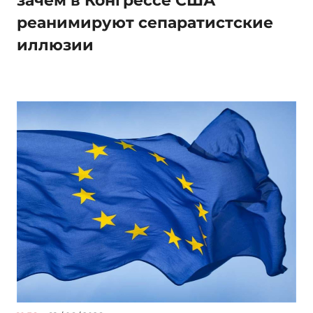
зачем в Конгрессе США
реанимируют сепаратистские
иллюзии