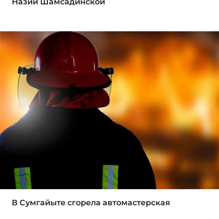
Назии Шамсадинской
В Сумгайыте сгорела автомастерская